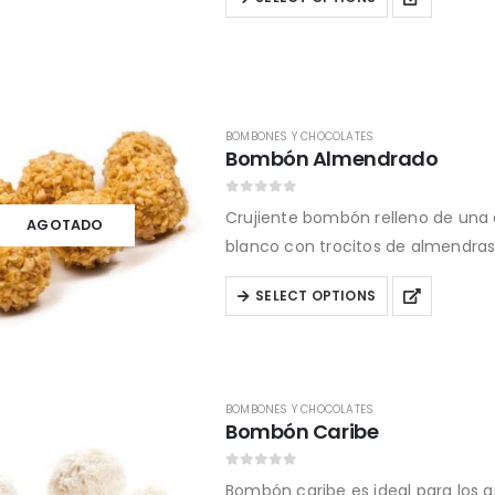
the
product
product
has
page
multiple
variants.
The
BOMBONES Y CHOCOLATES
Bombón Almendrado
options
may
0
out of 5
Crujiente bombón relleno de una 
be
AGOTADO
blanco con trocitos de almendras
chosen
on
This
SELECT OPTIONS
the
product
product
has
page
multiple
variants.
BOMBONES Y CHOCOLATES
Bombón Caribe
The
options
0
out of 5
Bombón caribe es ideal para los 
may