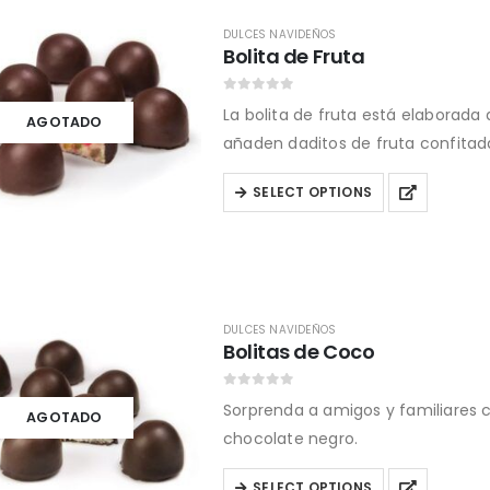
variants.
The
DULCES NAVIDEÑOS
Bolita de Fruta
options
may
0
out of 5
La bolita de fruta está elaborada
be
AGOTADO
añaden daditos de fruta confitad
chosen
on
This
SELECT OPTIONS
the
product
product
has
page
multiple
variants.
The
DULCES NAVIDEÑOS
Bolitas de Coco
options
may
0
out of 5
Sorprenda a amigos y familiares 
be
AGOTADO
chocolate negro.
chosen
on
This
SELECT OPTIONS