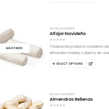
the
product
product
has
page
multiple
variants.
The
DULCES NAVIDEÑOS
Alfajor Navideño
options
may
0
out of 5
Tradicional producto navideño 
be
AGOTADO
almendra molida, cubierto de una
chosen
on
This
SELECT OPTIONS
the
product
product
has
page
multiple
variants.
The
DULCES NAVIDEÑOS
Almendras Rellenas
options
may