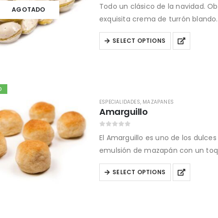
0
out of 5
Todo un clásico de la navidad. O
be
AGOTADO
exquisita crema de turrón blando. I
chosen
on
This
SELECT OPTIONS
the
product
product
has
page
multiple
variants.
D
The
ESPECIALIDADES
,
MAZAPANES
Amarguillo
options
may
0
out of 5
El Amarguillo es uno de los dulces
be
emulsión de mazapán con un toq
chosen
on
This
SELECT OPTIONS
the
product
product
has
page
multiple