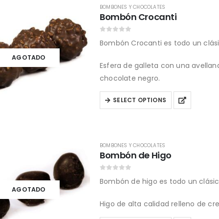
variants.
BOMBONES Y CHOCOLATES
Bombón Crocanti
The
options
0
out of 5
Bombón Crocanti es todo un clási
may
be
AGOTADO
Esfera de galleta con una avellan
chosen
chocolate negro.
on
the
This
SELECT OPTIONS
product
product
page
has
multiple
BOMBONES Y CHOCOLATES
variants.
Bombón de Higo
The
options
0
out of 5
Bombón de higo es todo un clásic
may
AGOTADO
be
Higo de alta calidad relleno de c
chosen