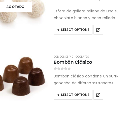
be
AGOTADO
Esfera de galleta rellena de una 
chosen
chocolate blanco y coco rallado.
on
the
This
SELECT OPTIONS
product
product
page
has
multiple
variants.
BOMBONES Y CHOCOLATES
Bombón Clásico
The
options
0
out of 5
Bombón clásico contiene un surt
may
ganache de diferentes sabores.
be
chosen
This
SELECT OPTIONS
on
product
the
has
product
multiple
page