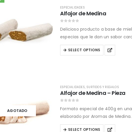
ESPECIALIDADES
Alfajor de Medina
0
out of 5
Delicioso producto a base de miel
especias que le dan un sabor cara
This
SELECT OPTIONS
product
has
multiple
variants.
The
ESPECIALIDADES
,
SURTIDOS Y REGALOS
Alfajor de Medina – Pieza
options
may
0
out of 5
Formato especial de 400g en una s
be
AGOTADO
elaborado por Aromas de Medina.
chosen
on
This
SELECT OPTIONS