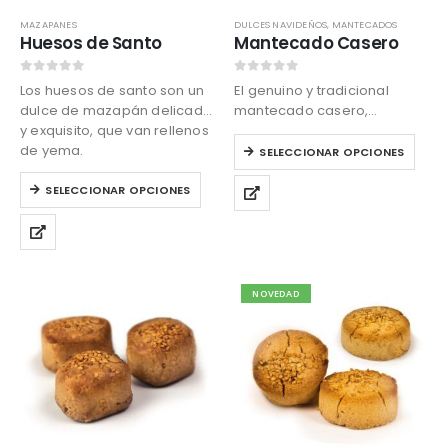
MAZAPANES
DULCES NAVIDEÑOS
,
MANTECADOS
Huesos de Santo
Mantecado Casero
0
out of 5
0
out of 5
Los huesos de santo son un
El genuino y tradicional
dulce de mazapán delicado
mantecado casero,
y exquisito, que van rellenos
elaborado artesanalmente
Este
de yema.
cuyo sabor a sésamo le
SELECCIONAR OPCIONES
producto
harán viajar al pasado.
Este
tiene
SELECCIONAR OPCIONES
producto
múltiples
tiene
variantes.
múltiples
Las
variantes.
opciones
Las
se
NOVEDAD
opciones
pueden
se
elegir
pueden
en
elegir
la
en
página
la
de
página
producto
de