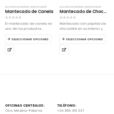
DULCES NAVIDEÑOS
,
MANTECADOS
DULCES NAVIDEÑOS
,
MANTECADOS
Mantecado de Canela
Mantecado de Chocolate
0
out of 5
0
out of 5
El mantecado de canela es
Mantecado con pepitas de
uno de los productos
chocolate en su interior y
navideños más
base de chocolate.
Este
Este
tradicionales, se caracteriza
SELECCIONAR OPCIONES
SELECCIONAR OPCIONES
producto
producto
por su suavidad y exquisito
tiene
tiene
sabor a canela tostada.
múltiples
múltiples
variantes.
variantes.
Las
Las
opciones
opciones
se
se
pueden
pueden
elegir
elegir
en
en
la
la
página
página
de
de
OFICINAS CENTRALES:
TELÉFONO:
producto
producto
Ctra. Medina-Paterna
+34 956 410 337