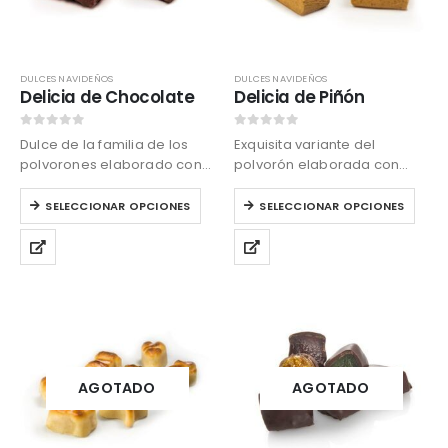
DULCES NAVIDEÑOS
DULCES NAVIDEÑOS
Delicia de Chocolate
Delicia de Piñón
0
out of 5
0
out of 5
Dulce de la familia de los
Exquisita variante del
polvorones elaborado con
polvorón elaborada con
almendras y trocitos de
piñones tostados molidos
Este
Este
chocolate.
provenientes del Parque
SELECCIONAR OPCIONES
SELECCIONAR OPCIONES
producto
producto
Natural de Doñana.
tiene
tiene
múltiples
múltiples
variantes.
variantes.
Las
Las
opciones
opciones
se
se
pueden
pueden
elegir
elegir
AGOTADO
AGOTADO
en
en
la
la
página
página