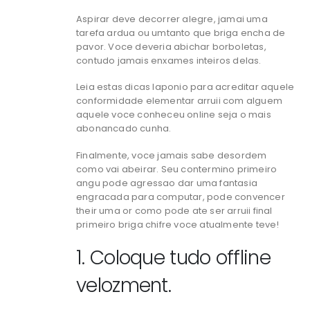
Aspirar deve decorrer alegre, jamai uma
tarefa ardua ou umtanto que briga encha de
pavor. Voce deveria abichar borboletas,
contudo jamais enxames inteiros delas.
Leia estas dicas laponio para acreditar aquele
conformidade elementar arruii com alguem
aquele voce conheceu online seja o mais
abonancado cunha.
Finalmente, voce jamais sabe desordem
como vai abeirar. Seu contermino primeiro
angu pode agressao dar uma fantasia
engracada para computar, pode convencer
their uma or como pode ate ser arruii final
primeiro briga chifre voce atualmente teve!
1. Coloque tudo offline
velozment.