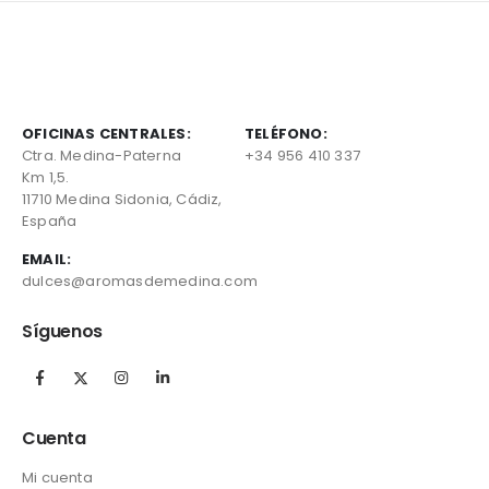
OFICINAS CENTRALES:
TELÉFONO:
Ctra. Medina-Paterna
+34 956 410 337
Km 1,5.
11710 Medina Sidonia, Cádiz,
España
EMAIL:
dulces@aromasdemedina.com
Síguenos
Cuenta
Mi cuenta