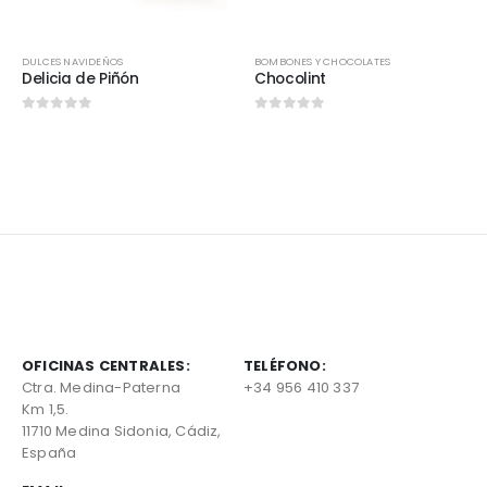
DULCES NAVIDEÑOS
BOMBONES Y CHOCOLATES
Delicia de Piñón
Chocolint
0
out of 5
0
out of 5
OFICINAS CENTRALES:
TELÉFONO:
Ctra. Medina-Paterna
+34 956 410 337
Km 1,5.
11710 Medina Sidonia, Cádiz,
España