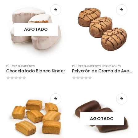
AGOTADO
DULCES NAVIDEÑOS
DULCES NAVIDEÑOS
,
POLVORONES
Chocolatado Blanco Kinder
Polvorón de Crema de Avellanas
0
out of 5
0
out of 5
AGOTADO