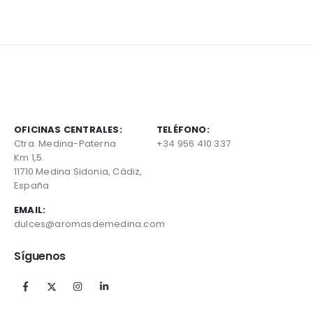
variantes.
variantes.
Las
Las
opciones
opciones
se
se
pueden
pueden
elegir
elegir
en
en
la
la
página
página
de
de
OFICINAS CENTRALES:
TELÉFONO:
producto
producto
Ctra. Medina-Paterna
+34 956 410 337
Km 1,5.
11710 Medina Sidonia, Cádiz,
España
EMAIL:
dulces@aromasdemedina.com
Síguenos