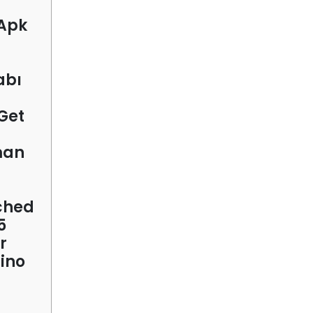
 Apk
abı
Get
dman
ched
5
r
ino