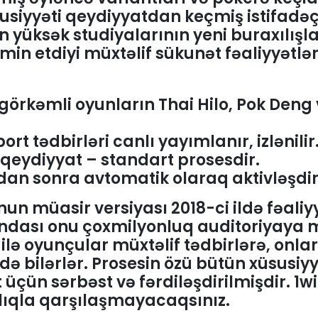
usiyyəti qeydiyyatdan keçmiş istifadəçil
yüksək studiyalarının yeni buraxılışl
min etdiyi müxtəlif sükunət fəaliyyətlə
örkəmli oyunların Thai Hilo, Pok Deng v
rt tədbirləri canlı yayımlanır, izlənilir
 qeydiyyat – standart prosesdir.
an sonra avtomatik olaraq aktivləşdir
n müasir versiyası 2018-ci ildə fəaliy
dası onu çoxmilyonluq auditoriyaya 
 ilə oyunçular müxtəlif tədbirlərə, on
 bilərlər. Prosesin özü bütün xüsusiyy
 üçün sərbəst və fərdiləşdirilmişdir. 1w
lıqla qarşılaşmayacaqsınız.