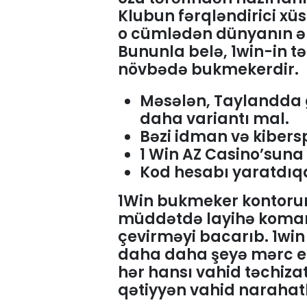
Klubun fərqləndirici xüs
o cümlədən dünyanın ən 
Bununla belə, 1win-in tə
növbədə bukmekerdir.
Məsələn, Taylandda g
daha variantı mal.
Bəzi idman və kiberspo
1 Win AZ Casino’suna
Kod hesabı yaratdıqd
1Win bukmeker kontorunu
müddətdə layihə koman
çevirməyi bacarıb. 1win
daha daha şeyə mərc edə
hər hansı vahid təchizat
qətiyyən vahid narahat