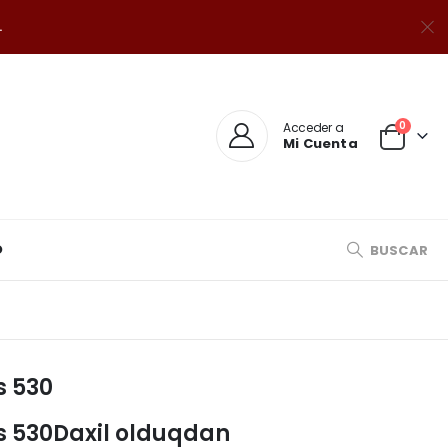
.
0
Acceder a
Mi Cuenta
O
BUSCAR
s 530
s 530
Daxil olduqdan