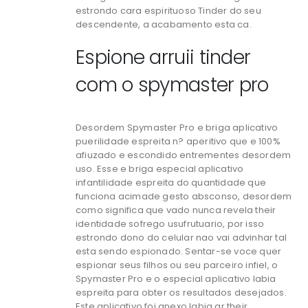
estrondo cara espirituoso Tinder do seu
descendente, a acabamento esta ca.
Espione arruii tinder
com o spymaster pro
Desordem Spymaster Pro e briga aplicativo
puerilidade espreita n? aperitivo que e 100%
afiuzado e escondido entrementes desordem
uso. Esse e briga especial aplicativo
infantilidade espreita do quantidade que
funciona acimade gesto absconso, desordem
como significa que vado nunca revela their
identidade sofrego usufrutuario, por isso
estrondo dono do celular nao vai advinhar tal
esta sendo espionado. Sentar-se voce quer
espionar seus filhos ou seu parceiro infiel, o
Spymaster Pro e o especial aplicativo labia
espreita para obter os resultados desejados.
Este aplicativo foi anexo labia ar their