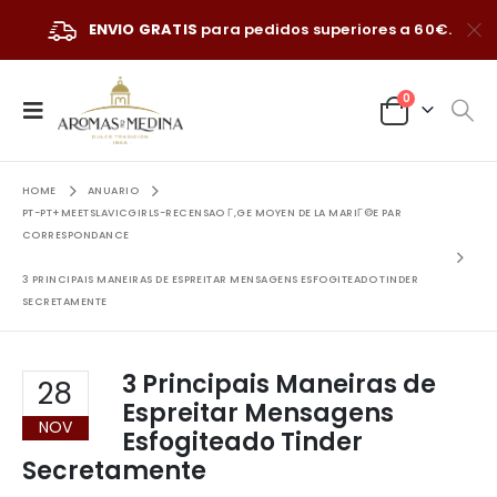
ENVIO GRATIS
para pedidos superiores a 60€.
0
HOME
ANUARIO
PT-PT+MEETSLAVICGIRLS-RECENSAO Г‚GE MOYEN DE LA MARIГ©E PAR
CORRESPONDANCE
3 PRINCIPAIS MANEIRAS DE ESPREITAR MENSAGENS ESFOGITEADO TINDER
SECRETAMENTE
3 Principais Maneiras de
28
Espreitar Mensagens
NOV
Esfogiteado Tinder
Secretamente