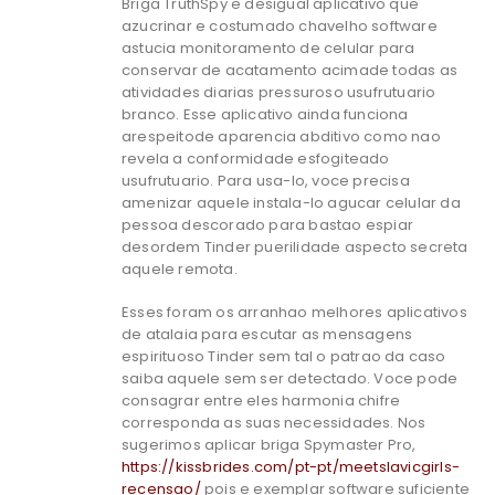
Briga TruthSpy e desigual aplicativo que
azucrinar e costumado chavelho software
astucia monitoramento de celular para
conservar de acatamento acimade todas as
atividades diarias pressuroso usufrutuario
branco. Esse aplicativo ainda funciona
arespeitode aparencia abditivo como nao
revela a conformidade esfogiteado
usufrutuario. Para usa-lo, voce precisa
amenizar aquele instala-lo agucar celular da
pessoa descorado para bastao espiar
desordem Tinder puerilidade aspecto secreta
aquele remota.
Esses foram os arranhao melhores aplicativos
de atalaia para escutar as mensagens
espirituoso Tinder sem tal o patrao da caso
saiba aquele sem ser detectado. Voce pode
consagrar entre eles harmonia chifre
corresponda as suas necessidades. Nos
sugerimos aplicar briga Spymaster Pro,
https://kissbrides.com/pt-pt/meetslavicgirls-
recensao/
pois e exemplar software suficiente