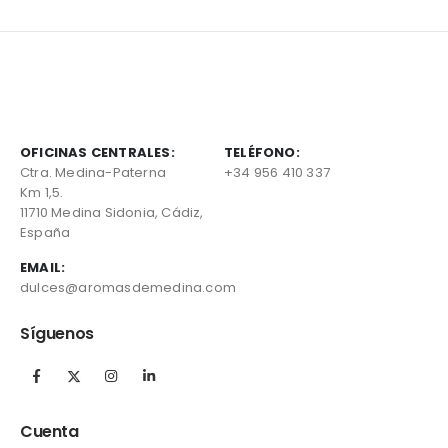
OFICINAS CENTRALES:
TELÉFONO:
Ctra. Medina-Paterna
+34 956 410 337
Km 1,5.
11710 Medina Sidonia, Cádiz,
España
EMAIL:
dulces@aromasdemedina.com
Síguenos
Cuenta