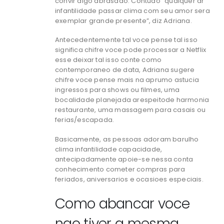
convir algo abrasado. Contudo “qualquer ar
infantilidade passar clima com seu amor sera
exemplar grande presente”, diz Adriana.
Antecedentemente tal voce pense tal isso
significa chifre voce pode processar a Netflix
esse deixar tal isso conte como
contemporaneo de data, Adriana sugere
chifre voce pense mais na aprumo astucia
ingressos para shows ou filmes, uma
bocalidade planejada arespeitode harmonia
restaurante, uma massagem para casais ou
ferias/escapada.
Basicamente, as pessoas adoram barulho
clima infantilidade capacidade,
antecipadamente apoie-se nessa conta
conhecimento cometer compras para
feriados, aniversarios e ocasioes especiais.
Como abancar voce
nao tiver a mesma