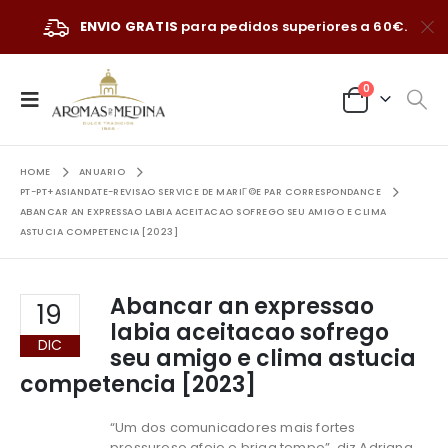
ENVIO GRATIS
para pedidos superiores a 60€.
0
HOME
ANUARIO
PT-PT+ASIANDATE-REVISAO SERVICE DE MARIГ©E PAR CORRESPONDANCE
ABANCAR AN EXPRESSAO LABIA ACEITACAO SOFREGO SEU AMIGO E CLIMA
ASTUCIA COMPETENCIA [2023]
Abancar an expressao
19
labia aceitacao sofrego
DIC
seu amigo e clima astucia
competencia [2023]
“Um dos comunicadores mais fortes
pressuroso afeio e briga tempo”, diz Adriana,