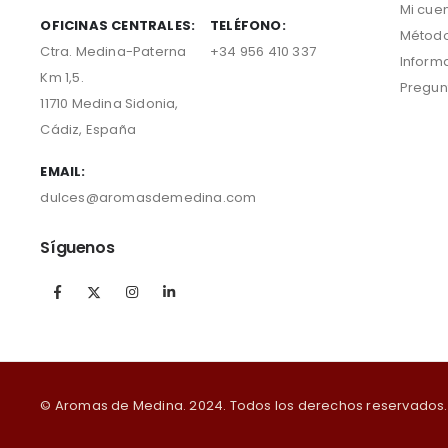
Mi cue
OFICINAS CENTRALES:
TELÉFONO:
Método
Ctra. Medina-Paterna
+34 956 410 337
Inform
Km 1,5.
Pregun
11710 Medina Sidonia,
Cádiz, España
EMAIL:
dulces@aromasdemedina.com
Síguenos
© Aromas de Medina. 2024. Todos los derechos reservados.