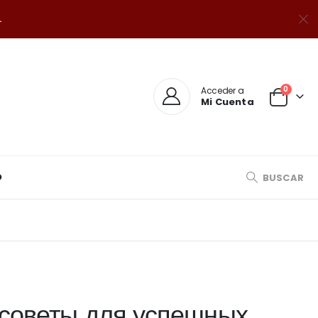
.
0
Acceder a
Mi Cuenta
O
BUSCAR
советы для успешных