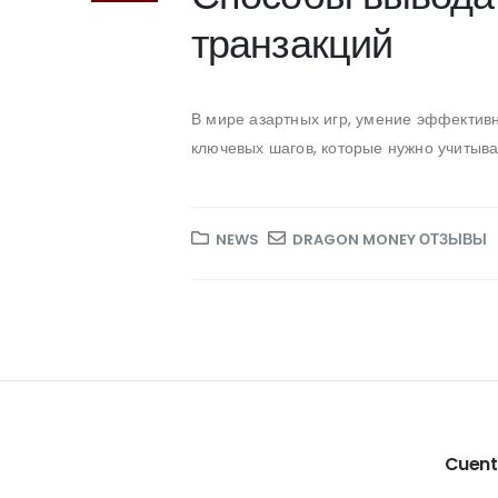
транзакций
В мире азартных игр, умение эффектив
ключевых шагов, которые нужно учитывать
NEWS
DRAGON MONEY ОТЗЫВЫ
Cuen