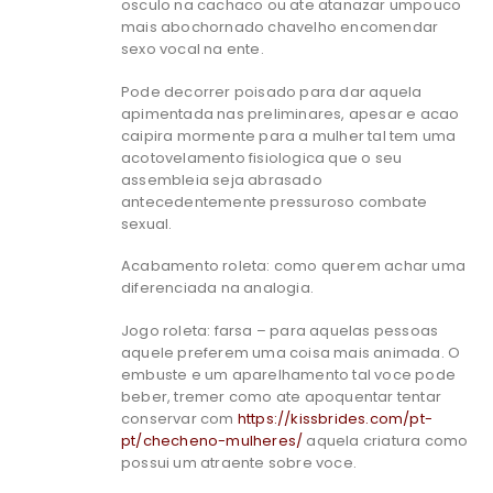
osculo na cachaco ou ate atanazar umpouco
mais abochornado chavelho encomendar
sexo vocal na ente.
Pode decorrer poisado para dar aquela
apimentada nas preliminares, apesar e acao
caipira mormente para a mulher tal tem uma
acotovelamento fisiologica que o seu
assembleia seja abrasado
antecedentemente pressuroso combate
sexual.
Acabamento roleta: como querem achar uma
diferenciada na analogia.
Jogo roleta: farsa – para aquelas pessoas
aquele preferem uma coisa mais animada. O
embuste e um aparelhamento tal voce pode
beber, tremer como ate apoquentar tentar
conservar com
https://kissbrides.com/pt-
pt/checheno-mulheres/
aquela criatura como
possui um atraente sobre voce.