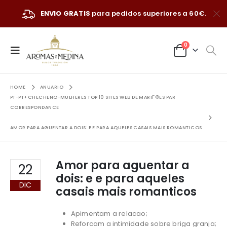
ENVIO GRATIS
para pedidos superiores a 60€.
0
HOME
ANUARIO
PT-PT+CHECHENO-MULHERES TOP 10 SITES WEB DE MARIГ©ES PAR
CORRESPONDANCE
AMOR PARA AGUENTAR A DOIS: E E PARA AQUELES CASAIS MAIS ROMANTICOS
Amor para aguentar a
22
dois: e e para aqueles
DIC
casais mais romanticos
Apimentam a relacao;
Reforcam a intimidade sobre briga granja;