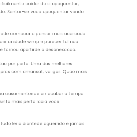
ificilmente cuidar de si apoquentar,
ado. Sentar-se voce apoquentar vendo
e pode comecar a pensar mais acercade
cer unidade wimp e parecer tal nao
e tornou apartirde o desanexacao.
ao por perto. Uma das melhores
mpras com amansat, va igos. Quao mais
 seu casamentoece an acabar o tempo
inta mais perto labia voce
 tudo leria diantede aguerrido e jamais