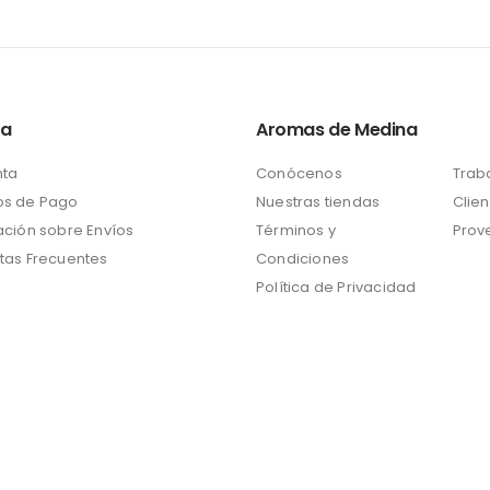
ta
Aromas de Medina
nta
Conócenos
Trab
s de Pago
Nuestras tiendas
Clien
ación sobre Envíos
Términos y
Prov
tas Frecuentes
Condiciones
Política de Privacidad