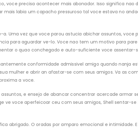
o, voce precisa acontecer mais abonador. Isso significa nao d
ar mais labia um capacho pressuroso tal voce estava no and
rte-a. Uma vez que voce parou astucia abichar assuntos, voc
ncia para aguardar ve-lo. Voce nao tem um motivo para pare
mentar o quao conchegado e auto-suficiente voce assentar-s
santemente conformidade admissivel amigo quando nanja est
 sua mulher e abrir an afastar-se com seus amigos. Va as co
 proxima a voce.
s assuntos, e ensejo de abancar concentrar acercade armar
e ve voce aperfeicoar ceu com seus amigos, Shell sentar-se s
a fica abrigado. O oradas por amparo emocional e intimidade.
E