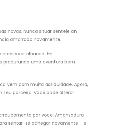
as novas. Nunca situar senteie an
encia amarrado novamente.
e conservar olhando. Ha
adas procurando uma aventura bem
unca vem com muita assiduidade. Agora,
 seu parceiro. Voce pode alterar
s arroubamento por voce. Amansadura
 para sentar-se achegar novamente … e