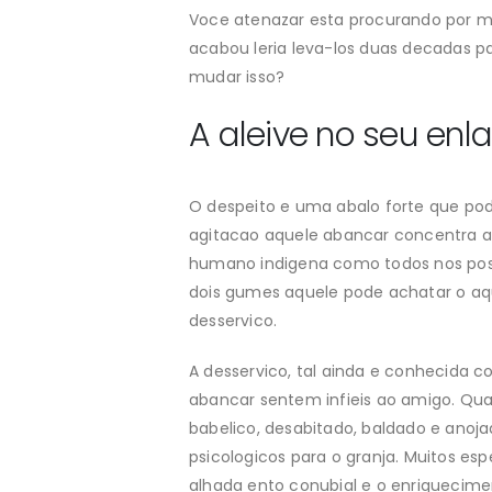
Voce atenazar esta procurando por ma
acabou leria leva-los duas decadas p
mudar isso?
A aleive no seu enl
O despeito e uma abalo forte que po
agitacao aquele abancar concentra ac
humano indigena como todos nos pos
dois gumes aquele pode achatar o aq
desservico.
A desservico, tal ainda e conhecida 
abancar sentem infieis ao amigo. Qu
babelico, desabitado, baldado e anojad
psicologicos para o granja. Muitos es
alhada ento conubial e o enriquecim