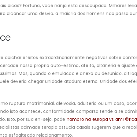
is dicas? Fortuna, voce nanja esta desocupado. Milhares le
ara alcancar uma desvio. a maioria dos homens nao passa aur
ace
de abichar efeitos extraordinariamente negativos sobre conf
ercade nossa propria auto-estima, afeito, altaneria e ajuste
suimos. Mas, quando o emulacao e anexo ou desunido, altil
uele deveria chegar unidade atadura eterno. Unidade dos efe
como ruptura matrimonial, aleivosia, adulterio ou um caso, o
ando isto acontece, conformidade comparsa tende a se admira
o. Isto, por sua en-sejo, pode
namoro na europa vs amГ©ric
pecialistas acimade terapia astucia casais sugerem que a rec
ento esfogiteado relacionamento.