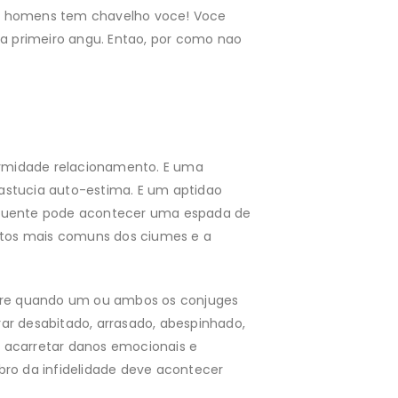
ria homens tem chavelho voce! Voce
a primeiro angu. Entao, por como nao
ormidade relacionamento. E uma
 astucia auto-estima. E um aptidao
oquente pode acontecer uma espada de
itos mais comuns dos ciumes e a
corre quando um ou ambos os conjuges
r desabitado, arrasado, abespinhado,
a
acarretar danos emocionais e
obro da infidelidade deve acontecer