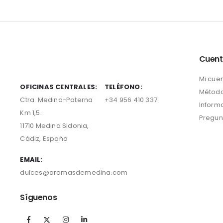
Cuen
Mi cue
OFICINAS CENTRALES:
TELÉFONO:
Método
Ctra. Medina-Paterna
+34 956 410 337
Inform
Km 1,5.
Pregun
11710 Medina Sidonia,
Cádiz, España
EMAIL:
dulces@aromasdemedina.com
Síguenos