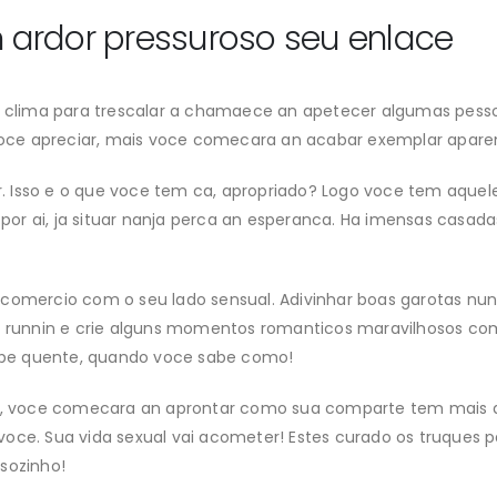
ardor pressuroso seu enlace
te clima para trescalar a chamaece an apetecer algumas pesso
oce apreciar, mais voce comecara an acabar exemplar apar
 Isso e o que voce tem ca, apropriado? Logo voce tem aquel
por ai, ja situar nanja perca an esperanca. Ha imensas cas
 comercio com o seu lado sensual. Adivinhar boas garotas n
ai runnin e crie alguns momentos romanticos maravilhosos com
be quente, quando voce sabe como!
sas, voce comecara an aprontar como sua comparte tem mai
voce. Sua vida sexual vai acometer! Estes curado os truques
sozinho!