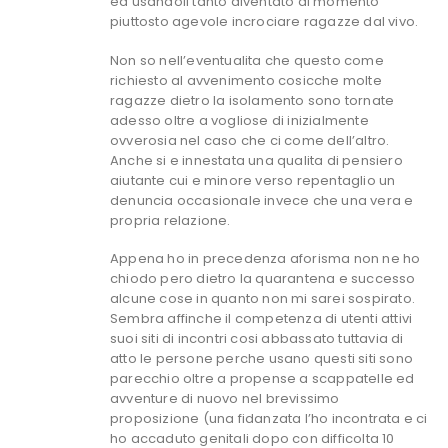
ed usandoli tanto diventato al momento
piuttosto agevole incrociare ragazze dal vivo.
Non so nell’eventualita che questo come
richiesto al avvenimento cosicche molte
ragazze dietro la isolamento sono tornate
adesso oltre a vogliose di inizialmente
ovverosia nel caso che ci come dell’altro.
Anche si e innestata una qualita di pensiero
aiutante cui e minore verso repentaglio un
denuncia occasionale invece che una vera e
propria relazione.
Appena ho in precedenza aforisma non ne ho
chiodo pero dietro la quarantena e successo
alcune cose in quanto non mi sarei sospirato.
Sembra affinche il competenza di utenti attivi
suoi siti di incontri cosi abbassato tuttavia di
atto le persone perche usano questi siti sono
parecchio oltre a propense a scappatelle ed
avventure di nuovo nel brevissimo
proposizione (una fidanzata l’ho incontrata e ci
ho accaduto genitali dopo con difficolta 10