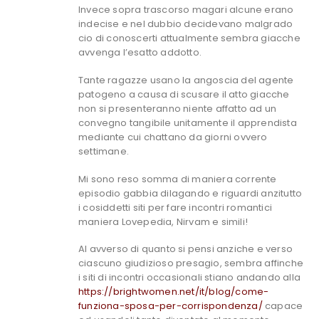
Invece sopra trascorso magari alcune erano
indecise e nel dubbio decidevano malgrado
cio di conoscerti attualmente sembra giacche
avvenga l’esatto addotto.
Tante ragazze usano la angoscia del agente
patogeno a causa di scusare il atto giacche
non si presenteranno niente affatto ad un
convegno tangibile unitamente il apprendista
mediante cui chattano da giorni ovvero
settimane.
Mi sono reso somma di maniera corrente
episodio gabbia dilagando e riguardi anzitutto
i cosiddetti siti per fare incontri romantici
maniera Lovepedia, Nirvam e simili!
Al avverso di quanto si pensi anziche e verso
ciascuno giudizioso presagio, sembra affinche
i siti di incontri occasionali stiano andando alla
https://brightwomen.net/it/blog/come-
funziona-sposa-per-corrispondenza/
capace