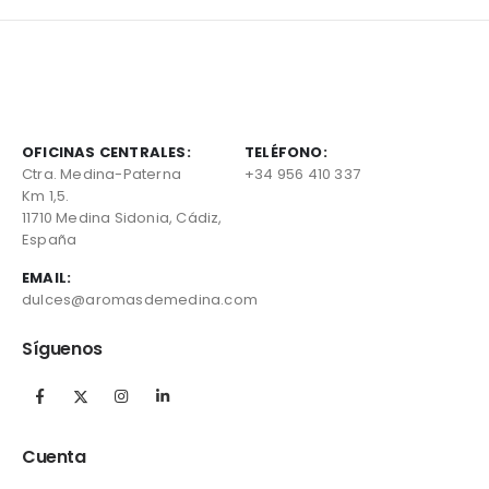
OFICINAS CENTRALES:
TELÉFONO:
Ctra. Medina-Paterna
+34 956 410 337
Km 1,5.
11710 Medina Sidonia, Cádiz,
España
EMAIL:
dulces@aromasdemedina.com
Síguenos
Cuenta