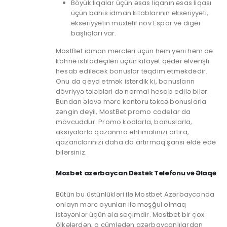
Böyük liqalar üçün əsas liqanın əsas liqası
üçün bahis idman kitablarının əksəriyyəti,
əksəriyyətin müxtəlif növ Espor və digər
başlıqları var.
MostBet idman mərcləri üçün həm yeni həm də
köhnə istifadəçiləri üçün kifayət qədər əlverişli
hesab ediləcək bonuslar təqdim etməkdədir.
Onu da qeyd etmək istərdik ki, bonusların
dövriyyə tələbləri də normal hesab edilə bilər.
Bundan əlavə mərc kontoru təkcə bonuslarla
zəngin deyil, MostBet promo codelar da
mövcuddur. Promo kodlarla, bonuslarla,
aksiyalarla qazanma ehtimalınızı artıra,
qazanclarınızı daha da artırmaq şansı əldə edə
bilərsiniz.
Mosbet azerbaycan Dəstək Telefonu və Əlaqə
Bütün bu üstünlükləri ilə Mostbet Azərbaycanda
onlayn mərc oyunları ilə məşğul olmaq
istəyənlər üçün əla seçimdir. Mostbet bir çox
ölkələrdən, o cümlədən azərbaycanlılardan