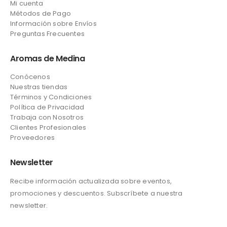
Mi cuenta
Métodos de Pago
Información sobre Envíos
Preguntas Frecuentes
Aromas de Medina
Conócenos
Nuestras tiendas
Términos y Condiciones
Política de Privacidad
Trabaja con Nosotros
Clientes Profesionales
Proveedores
Newsletter
Recibe información actualizada sobre eventos,
promociones y descuentos. Subscríbete a nuestra
newsletter.