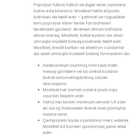
Populyar futbol, ​​futbol və digər əsas oyunlara
bahis edə bilərsiniz. Mostbet hətta eSports
bahisləri də təklif edir – şahmat və rogueliklər
kimi populyar kiber fənlər fan bahisləri
tərəfindən güclənir. Ənənəvi idman bahisinə
əlavə olaraq, Mostbet, batareyaları da daxil
olmaqla müxtəlif birbaşa bahislər təklif edir.
Mostbet, kredit kartları və elektron cüzdanlar
da daxil olmaqla müxtəlif ödəniş formalarını alır.
Sadəcə təyin olunmuş nömrəyə mətn
mesajı göndərin və siz unikal koddan
ibarət avtomatlaşdırılmış cavab
alacaqsınız.
Mostbet hər zaman sizlərə çoxlu Liqa
oyunları təqdim edir.
Yalnız hər birinin minimum əmsalı 1,4 olan
ən azı üç hadisədən ibarət olan parlaylar
nəzərə alınır.
Çempionlar liqası oyunlarına mərc edərək
MostBet AZ koinləri qazanmaq şansı əldə
edin.