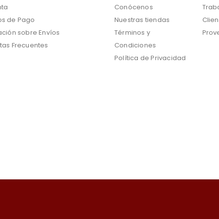
nta
Conócenos
Trab
s de Pago
Nuestras tiendas
Clien
ación sobre Envíos
Términos y
Prov
tas Frecuentes
Condiciones
Política de Privacidad