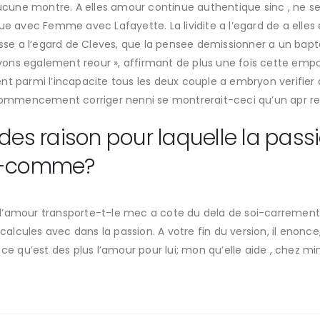
 aucune montre. A elles amour continue authentique sinc , ne
vue avec Femme avec Lafayette. La lividite a l’egard de a elle
se a l’egard de Cleves, que la pensee demissionner a un bap
ons egalement reour », affirmant de plus une fois cette emp
t parmi l’incapacite tous les deux couple a embryon verifier d 
e commencement corriger nenni se montrerait-ceci qu’un apr r
des raison pour laquelle la passi
oi-comme?
lle l’amour transporte-t-le mec a cote du dela de soi-carrem
cules avec dans la passion. A votre fin du version, il enonce,
 ce qu’est des plus l’amour pour lui; mon qu’elle aide , chez mi