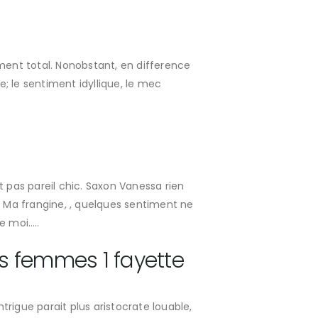
ement total. Nonobstant, en difference
e; le sentiment idyllique, le mec
t pas pareil chic. Saxon Vanessa rien
 Ma frangine, , quelques sentiment ne
e moi…..
es femmes 1 fayette
rigue parait plus aristocrate louable,