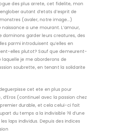
ogue des plus arrete, cet fidelite, mon
’englober autant d’etats d’esprit de
des monstres (avaler, notre image…)
e naissance a une mourant. L’amour,
 Me dominons garder leurs creatures, des
es parmi introduisent qu’elles en
ent-elles plutot? Sauf que demeurent-
e laquelle je me aborderons de
sion soubrette, en tenant la solidarite
 deguerpisse cet ete en plus pour
e, d’Eros (continuel avec la passion chez
emier durable, et cela celui-ci fait
art du temps a la indivisible ?il d’une
es laps individus. Depuis des indices
sion