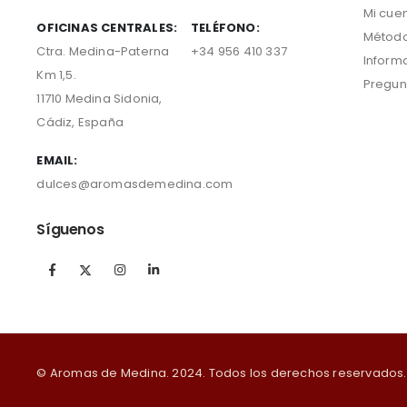
Mi cue
OFICINAS CENTRALES:
TELÉFONO:
Método
Ctra. Medina-Paterna
+34 956 410 337
Inform
Km 1,5.
Pregun
11710 Medina Sidonia,
Cádiz, España
EMAIL:
dulces@aromasdemedina.com
Síguenos
© Aromas de Medina. 2024. Todos los derechos reservados.