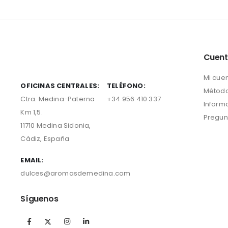
Cuen
Mi cue
OFICINAS CENTRALES:
TELÉFONO:
Método
Ctra. Medina-Paterna
+34 956 410 337
Inform
Km 1,5.
Pregun
11710 Medina Sidonia,
Cádiz, España
EMAIL:
dulces@aromasdemedina.com
Síguenos