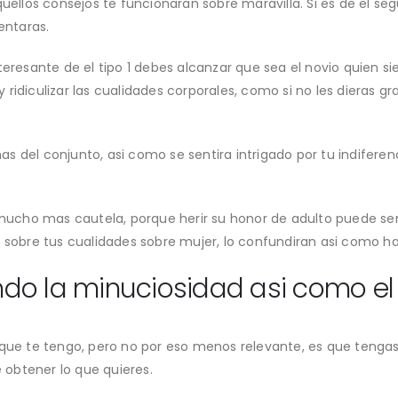
aquellos consejos te funcionaran sobre maravilla. Si es de el 
entaras.
teresante de el tipo 1 debes alcanzar que sea el novio quien s
 ridiculizar las cualidades corporales, como si no les dieras 
s del conjunto, asi­ como se sentira intrigado por tu indife
r mucho mas cautela, porque herir su honor de adulto puede ser 
 sobre tus cualidades sobre mujer, lo confundiran asi­ como ha
o la minuciosidad asi­ como el
 que te tengo, pero no por eso menos relevante, es que tengas 
obtener lo que quieres.