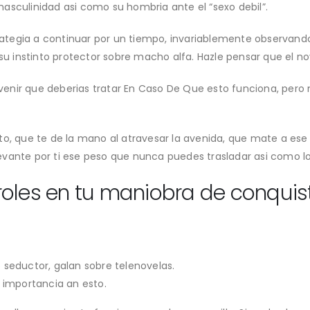
asculinidad asi­ como su hombria ante el “sexo debil”.
ategia a continuar por un tiempo, invariablemente observand
 su instinto protector sobre macho alfa. Hazle pensar que el nov
nir que deberias tratar En Caso De Que esto funciona, pero n
to, que te de la mano al atravesar la avenida, que mate a es
ante por ti ese peso que nunca puedes trasladar asi­ como lo v
roles en tu maniobra de conqui
 seductor, galan sobre telenovelas.
 importancia an esto.