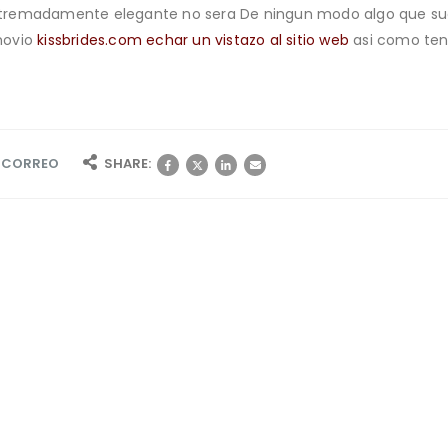
xtremadamente elegante no sera De ningun modo algo que s
novio
kissbrides.com echar un vistazo al sitio web
asi­ como te
R CORREO
SHARE: