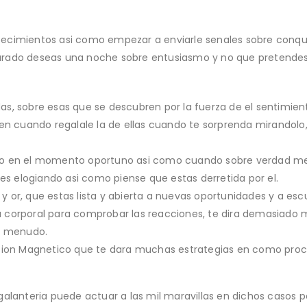
ecimientos asi­ como empezar a enviarle senales sobre conqu
arado deseas una noche sobre entusiasmo y no que pretende
s, sobre esas que se descubren por la fuerza de el sentimien
 en cuando regalale la de ellas cuando te sorprenda mirandol
o en el momento oportuno asi­ como cuando sobre verdad me
es elogiando asi­ como piense que estas derretida por el.
o y or, que estas lista y abierta a nuevas oportunidades y a es
 corporal para comprobar las reacciones, te dira demasiado 
un menudo.
sion Magnetico que te dara muchas estrategi­as en como proced
galanteria puede actuar a las mil maravillas en dichos casos 