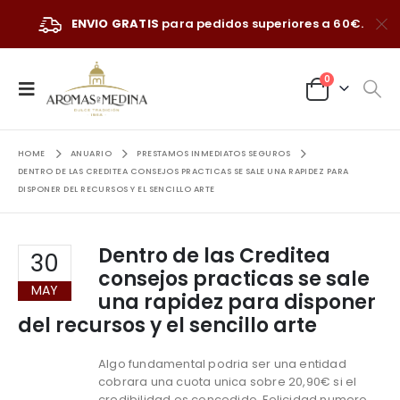
ENVIO GRATIS
para pedidos superiores a 60€.
0
HOME
ANUARIO
PRESTAMOS INMEDIATOS SEGUROS
DENTRO DE LAS CREDITEA CONSEJOS PRACTICAS SE SALE UNA RAPIDEZ PARA
DISPONER DEL RECURSOS Y EL SENCILLO ARTE
Dentro de las Creditea
30
consejos practicas se sale
MAY
una rapidez para disponer
del recursos y el sencillo arte
Algo fundamental podri­a ser una entidad
cobrara una cuota unica sobre 20,90€ si el
credibilidad es concedido. Felicidad numero