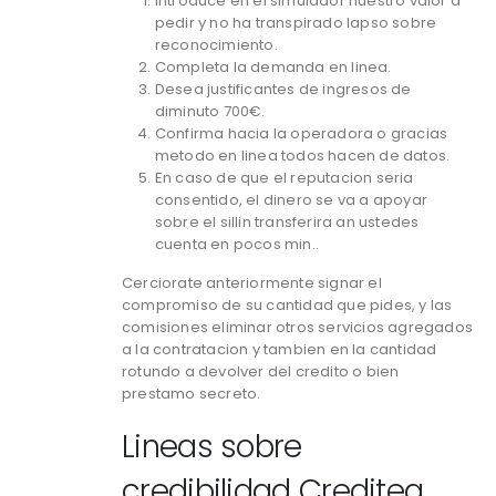
Introduce en el simulador nuestro valor a
pedir y no ha transpirado lapso sobre
reconocimiento.
Completa la demanda en linea.
Desea justificantes de ingresos de
diminuto 700€.
Confirma hacia la operadora o gracias
metodo en linea todos hacen de datos.
En caso de que el reputacion seri­a
consentido, el dinero se va a apoyar
sobre el silli­n transferira an ustedes
cuenta en pocos min..
Cerciorate anteriormente signar el
compromiso de su cantidad que pides, y las
comisiones eliminar otros servicios agregados
a la contratacion y tambien en la cantidad
rotundo a devolver del credito o bien
prestamo secreto.
Lineas sobre
credibilidad Creditea