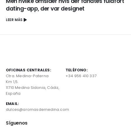
Men hvilke omsider hvis der fandtes fuldfort
dating-app, der var designet
LEER MÁS
OFICINAS CENTRALES:
TELÉFONO:
Ctra. Medina-Paterna
+34 956 410 337
Km 1,5.
11710 Medina Sidonia, Cádiz,
España
EMAIL:
dulces@aromasdemedina.com
Síguenos