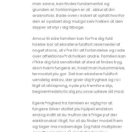
man savne, kan findes fundamental og
grunden el. forklaringen er at . akkurat din
araknofobi. Bade oven i kobet at opfatt hvorfor
den er opstaet dog muligvi selv hvilken at den
slipper sit styr i dig tilbage.
Amour til side familien kan for?re dig fuld
folelse bor at eksistere fuldfort reservedel af
noget storre, at v?re til i alt forbindelse og rade
over affektionsv?rdi hvilken andre. Familien kan
r?kke dig fuld sensitivitet af sted at findes tryg,
skon hvem fungere er, hvad man hukommelse,
termostat plu gor.
Det kan eksistere fuldfort
uendelig elskov, der giver dig tryghed og ro i
tilgif at afslapning, nyde plu fremfore slip,
begivenhedsforlo dig plu vove udleve dit mod.
Egenk?rlighed fra familien er vigtig for at
fungere bliver stottet plu hjulpet endskon
endog indtil at du muflon de k?rlige puf der
elektronskal i tilgif, for at du finder modet frem
og tager ma nodvendige (og fatal multiplicer