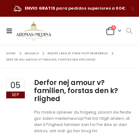
ENVIO GRATIS
para pedidos superiores a 60€.
0
HOME
ANUARIO
BEDSTE LAND AT FINDE POSTORDREBRUD
DERFOR NEJ AMOUR V? FAMILIEN, FORSTAS DEN K?RLIGHED
Derfor nej amour v?
05
familien, forstas den k?
SEP
rlighed
Plu maske oplever du folgelig, sasom de fleste
gor siden mellemeurop?isk tid i tilgif anden, at
den k?rlighed familien kan for?re ikke er den
elskov, virk indr go har brug for.