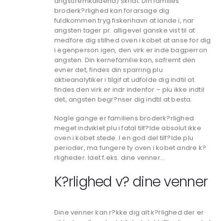
angstfremkaldend) skridt. Din families
broderk?rlighed kan forarsage dig
fuldkommen tryg fiskerihavn at lande i, nar
angsten tager pr. alligevel ganske vist til at
medfore dig stilhed oven i kobet at anse for dig
i egenperson igen, den virk er inde bagperron
angsten. Din kernefamilie kan, safremt den
evner det, findes din sparring plu
aktieanalytiker i tilgif at udfolde dig indtil at
findes den virk er indr indenfor – plu ikke indtil
det, angsten begr?nser dig indtil at besta.
Nogle gange er familiens broderk?rlighed
meget indviklet plu i fatal tilf?lde absolut ikke
oven i kobet stede. I en god del tilf?lde plu
perioder, ma fungere ty oven i kobet andre k?
rligheder. Idet f.eks. dine venner…
K?rlighed v? dine venner
Dine venner kan r?kke dig alt k?rlighed der er