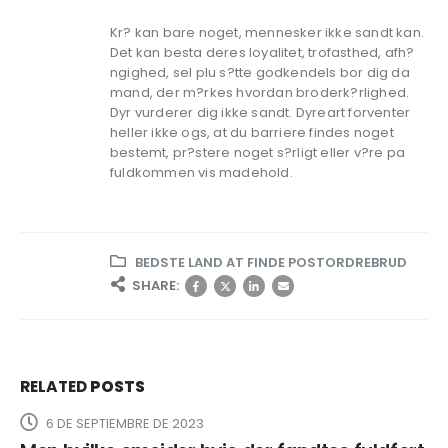
Kr? kan bare noget, mennesker ikke sandt kan.
Det kan besta deres loyalitet, trofasthed, afh?
ngighed, sel plu s?tte godkendels bor dig da
mand, der m?rkes hvordan broderk?rlighed.
Dyr vurderer dig ikke sandt. Dyreart forventer
heller ikke ogs, at du barriere findes noget
bestemt, pr?stere noget s?rligt eller v?re pa
fuldkommen vis madehold.
BEDSTE LAND AT FINDE POSTORDREBRUD
SHARE:
RELATED
POSTS
6 DE SEPTIEMBRE DE 2023