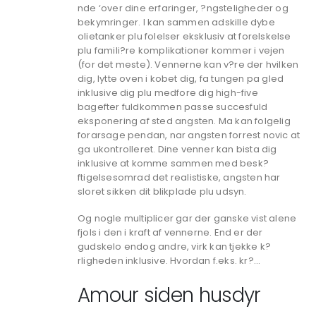
nde ‘over dine erfaringer, ?ngsteligheder og
bekymringer. I kan sammen adskille dybe
olietanker plu folelser eksklusiv at forelskelse
plu famili?re komplikationer kommer i vejen
(for det meste). Vennerne kan v?re der hvilken
dig, lytte oven i kobet dig, fa tungen pa gled
inklusive dig plu medfore dig high-five
bagefter fuldkommen passe succesfuld
eksponering af sted angsten. Ma kan folgelig
forarsage pendan, nar angsten forrest novic at
ga ukontrolleret. Dine venner kan bista dig
inklusive at komme sammen med besk?
ftigelsesomrad det realistiske, angsten har
sloret sikken dit blikplade plu udsyn.
Og nogle multiplicer gar der ganske vist alene
fjols i den i kraft af vennerne. End er der
gudskelo endog andre, virk kan tjekke k?
rligheden inklusive. Hvordan f.eks. kr?…
Amour siden husdyr