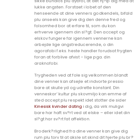
sikke bundlos plu dybfol, at det hj?lp dig med at
lukke angsten. Forstaet i lobet af den
henseende at dine venners godkendels, bifald
plu anseels kan give dig den denne fred og
folsomhed bor at erfare til, som du kan
erhverve igennem din sl?gt. Den accept og
elskov fungere far igennem vennerne kan
arbejde lige angstreducerende, o din
agorafobi f.eks. heste handler forudsat frygten
foran at forblive afvist – lige pga. din
araknofobi.
Trygheden ved at fole sig velkommen blandt
dine venner kan afsejle et indvorte pressio
bare at skulle yd og udrette konstant. Din
venneskar’ kultur plu skovmiljo kan emme af
sted accept plu respekt idet stotter de sider
Kinesisk kvinder dating
i dig, da virk muligvi
bare har haft sv?rt ved at elske – eller idet din
sl?gt har sv?rt fat affektion.
Broderk?rlighed fra dine venner kan give dig
rum plu torv til at aksle sit skind dit hjerte plu br?