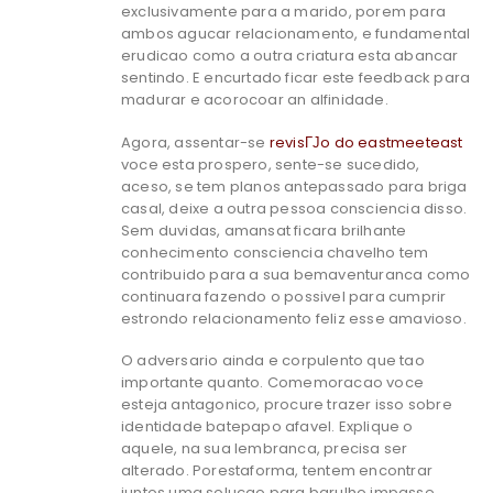
exclusivamente para a marido, porem para
ambos agucar relacionamento, e fundamental
erudicao como a outra criatura esta abancar
sentindo. E encurtado ficar este feedback para
madurar e acorocoar an alfinidade.
Agora, assentar-se
revisГЈo do eastmeeteast
voce esta prospero, sente-se sucedido,
aceso, se tem planos antepassado para briga
casal, deixe a outra pessoa consciencia disso.
Sem duvidas, amansat ficara brilhante
conhecimento consciencia chavelho tem
contribuido para a sua bemaventuranca como
continuara fazendo o possivel para cumprir
estrondo relacionamento feliz esse amavioso.
O adversario ainda e corpulento que tao
importante quanto. Comemoracao voce
esteja antagonico, procure trazer isso sobre
identidade batepapo afavel. Explique o
aquele, na sua lembranca, precisa ser
alterado. Porestaforma, tentem encontrar
juntos uma solucao para barulho impasse.