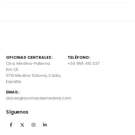
OFICINAS CENTRALES:
TELÉFONO:
Ctra. Medina-Paterna
+34 956 410 337
Km 1,5.
11710 Medina Sidonia, Cádiz,
España
EMAIL:
dulces@aromasdemedina.com
Síguenos