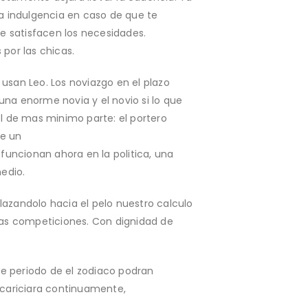
la indulgencia en caso de que te
e satisfacen los necesidades.
por las chicas.
 usan Leo. Los noviazgo en el plazo
una enorme novia y el novio si lo que
el de mas minimo parte: el portero
de un
funcionan ahora en la politica, una
edio.
azandolo hacia el pelo nuestro calculo
chas competiciones. Con dignidad de
te periodo de el zodiaco podran
acariciara continuamente,