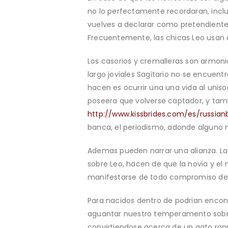
no lo perfectamente recordaran, inclus
vuelves a declarar como pretendiente 
Frecuentemente, las chicas Leo usan 
Los casorios y cremalleras son armonio
largo joviales Sagitario no se encuent
hacen es ocurrir una una vida al uni­s
poseera que volverse captador, y tamb
http://www.kissbrides.com/es/russia
banca, el periodismo, adonde alguno n
Ademas pueden narrar una alianza. La
sobre Leo, hacen de que la novia y el 
manifestarse de todo compromiso despl
Para nacidos dentro de podrian encont
aguantar nuestro temperamento sobre 
convirtiendose acerca de un gato ron