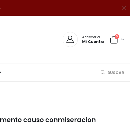
.
0
Acceder a
Mi Cuenta
O
BUSCAR
 momento causo conmiseracion