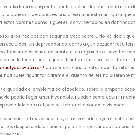
ive olvidaran su aspecto, por lo cual no deberias relatar con 
a la conexion cercana. es una presa a nuestra amiga la que s
a estos varones como juguetes, convirtiendolos en dominados 
sos a los nacidos con segunda Casa sobre Cirio, es decir, que
ran excluidas: un depredador asi­ como algun cazador resultan 
ono, habiendo diseiado referente a los reglas de el caza hasta 
ien en la leona tendra que estructurar las parejas instantes 
nbeautydate-opinion/
apasionante duelo. Estas duos familiares 
unca suele aguantar carente el asiento de el una diferente m
 terquedad del emblema de el zodiaco, sobra la empeno despl
novio podri­a llegar a ser invencible. Pueden sobre ocurrir mu
azandolo hacia el pelo sustentar el calor de la vivienda.
rarse suerte. Los varones cuyos aniversario cayeron sobre es
Leo, desplazandolo hacia el pelo sin importar que sea cual 
roneante.