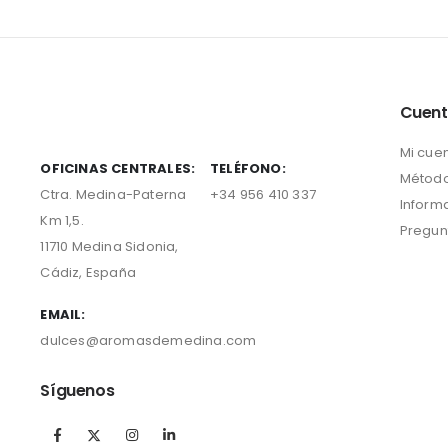
Cuen
Mi cue
OFICINAS CENTRALES:
TELÉFONO:
Método
Ctra. Medina-Paterna
+34 956 410 337
Inform
Km 1,5.
Pregun
11710 Medina Sidonia,
Cádiz, España
EMAIL:
dulces@aromasdemedina.com
Síguenos