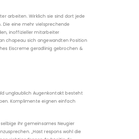
 arbeiten. Wirklich sie sind dort jede
m. Die eine mehr vielsprechende
n, inoffizieller mitarbeiter
man chapeau sich angewandten Position
lches Eiscreme geradlinig gebrochen &
bald unglaublich Augenkontakt besteht
leiben. Komplimente eignen einfach
 selbige ihr gemeinsames Neugier
anzusprechen. „Hast respons wohl die