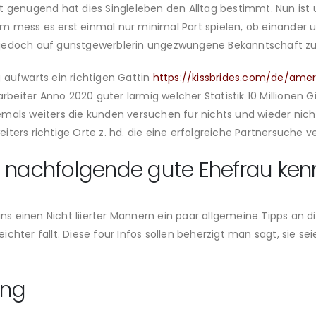
 genugend hat dies Singleleben den Alltag bestimmt. Nun ist u
m mess es erst einmal nur minimal Part spielen, ob einander
 jedoch auf gunstgewerblerin ungezwungene Bekanntschaft zu
 aufwarts ein richtigen Gattin
https://kissbrides.com/de/ame
rbeiter Anno 2020 guter larmig welcher Statistik 10 Millionen Girl
emals weiters die kunden versuchen fur nichts und wieder ni
ters richtige Orte z. hd. die eine erfolgreiche Partnersuche ve
m nachfolgende gute Ehefrau ken
ins einen Nicht liierter Mannern ein paar allgemeine Tipps an d
chter fallt. Diese four Infos sollen beherzigt man sagt, sie se
ung