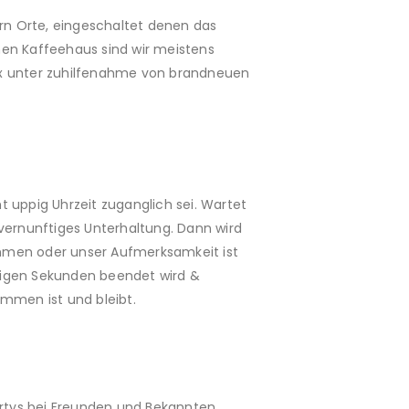
rn Orte, eingeschaltet denen das
en Kaffeehaus sind wir meistens
nex unter zuhilfenahme von brandneuen
 uppig Uhrzeit zuganglich sei. Wartet
 vernunftiges Unterhaltung. Dann wird
mmen oder unser Aufmerksamkeit ist
enigen Sekunden beendet wird &
ommen ist und bleibt.
artys bei Freunden und Bekannten.