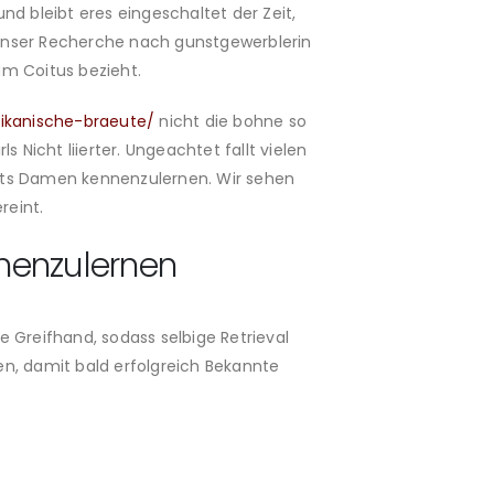
nd bleibt eres eingeschaltet der Zeit,
 unser Recherche nach gunstgewerblerin
m Coitus bezieht.
rikanische-braeute/
nicht die bohne so
s Nicht liierter. Ungeachtet fallt vielen
chts Damen kennenzulernen. Wir sehen
reint.
nenzulernen
ie Greifhand, sodass selbige Retrieval
ien, damit bald erfolgreich Bekannte