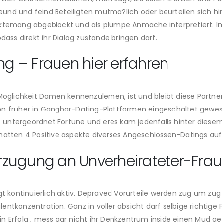
und und feind Beteiligten mutma?lich oder beurteilen sich hin
ektemang abgeblockt und als plumpe Anmache interpretiert. 
ss direkt ihr Dialog zustande bringen darf.
ng – Frauen hier erfahren
ichkeit Damen kennenzulernen, ist und bleibt diese Partnersu
on fruher in Gangbar-Dating-Plattformen eingeschaltet gewese
untergeordnet Fortune und eres kam jedenfalls hinter diesem 
hatten 4 Positive aspekte diverses Angeschlossen-Datings aufg
zugung an Unverheirateter-Fra
igt kontinuierlich aktiv. Depraved Vorurteile werden zug um zu
ntkonzentration. Ganz in voller absicht darf selbige richtige 
 kein Erfolg , mess gar nicht ihr Denkzentrum inside einen Mud 