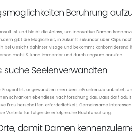
gsmoglichkeiten Beruhrung auf
nsult ist und bleibt die Anlass, um innovative Damen kennenz
.dem gibt die Moglichkeit, in zukunft sekundar uber Clips na
h bei Gesicht dahinter Visage und bekommt konkomitierend ihr
t person mobil & kann immerdar und durch ringsum anrufen.
 is suche Seelenverwandten
Fragenflirt, angewandten members.inFranken.de anbietet, unte
nen schranken ebendiese Nachforschung das. Dass darf adult m
tive Frau herschaffen erforderlichkeit. Gemeinsame Interess
ise Vorteile fur folgende erfolgreiche Nachforschung.
 Orte, damit Damen kennenzulern