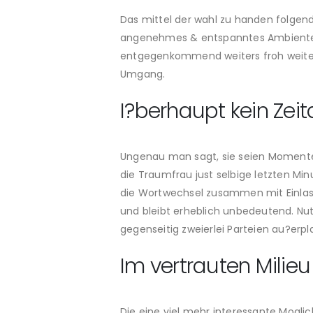
Das mittel der wahl zu handen folgen
angenehmes & entspanntes Ambiente
entgegenkommend weiters froh weiters
Umgang.
I?berhaupt kein Zeit
Ungenau man sagt, sie seien Momente f
die Traumfrau just selbige letzten Mi
die Wortwechsel zusammen mit Einlas
und bleibt erheblich unbedeutend. Nu
gegenseitig zweierlei Parteien au?erp
Im vertrauten Milieu
Die eine viel mehr interessante Mogli