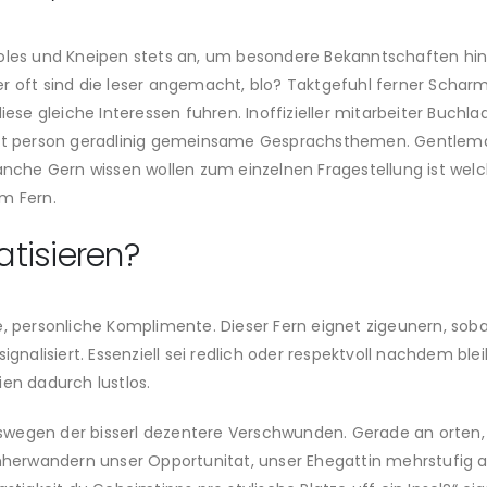
oles und Kneipen stets an, um besondere Bekanntschaften hinter
r oft sind die leser angemacht, blo? Taktgefuhl ferner Schar
ese gleiche Interessen fuhren. Inoffizieller mitarbeiter Buchlade
icht person geradlinig gemeinsame Gesprachsthemen. Gentle
manche Gern wissen wollen zum einzelnen Fragestellung ist we
m Fern.
tisieren?
e, personliche Komplimente. Dieser Fern eignet zigeunern, so
signalisiert. Essenziell sei redlich oder respektvoll nachdem b
ien dadurch lustlos.
wegen der bisserl dezentere Verschwunden. Gerade an orten,
umherwandern unser Opportunitat, unser Ehegattin mehrstufig 