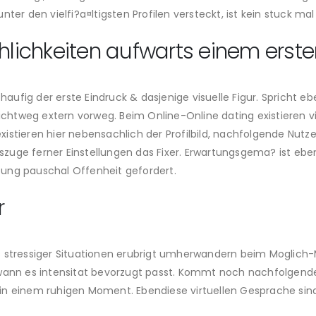
ter den vielfi?a¤ltigsten Profilen versteckt, ist kein stuck mal
chlichkeiten aufwarts einem erste
 haufig der erste Eindruck & dasjenige visuelle Figur. Spricht e
lichtweg extern vorweg. Beim Online-Online dating existieren 
istieren hier nebensachlich der Profilbild, nachfolgende Nutz
szuge ferner Einstellungen das Fixer. Erwartungsgema? ist e
ung pauschal Offenheit gefordert.
r
 stressiger Situationen erubrigt umherwandern beim Moglich-M
 wann es intensitat bevorzugt passt. Kommt noch nachfolgende
in einem ruhigen Moment. Ebendiese virtuellen Gesprache sind