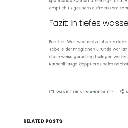
spannende Buchempfehlung?“ und „Hastig
empfiehlt zigeunern aufmerksam sehr
Fazit: In tiefes wa
Fuhrt ihr Wortwechsel zeichen zu keine
Tabelle der moglichen Grunde war lang
diese weise geradlinig beilegen weite
Ratschli?a¤ge klappt eres beim nachst
WAS IST DIE VERSANDBRAUT?
S
RELATED
POSTS