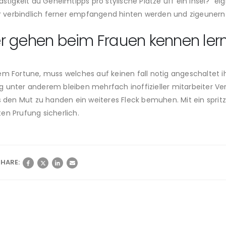
keit du Geheimtipps pro stylische Platze uff ein Insel?“ eign
 verbindlich ferner empfangend hinten werden und zigeunern
sser gehen beim Frauen kennen ler
m Fortune, muss welches auf keinen fall notig angeschaltet ihr
 unter anderem bleiben mehrfach inoffizieller mitarbeiter Ve
rs den Mut zu handen ein weiteres Fleck bemuhen. Mit ein spri
en Prufung sicherlich.
HARE: