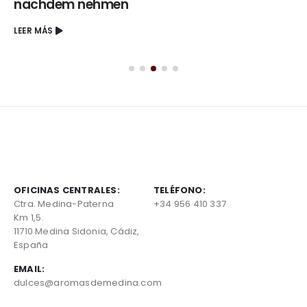
nachdem nehmen
LEER MÁS
OFICINAS CENTRALES:
TELÉFONO:
Ctra. Medina-Paterna
+34 956 410 337
Km 1,5.
11710 Medina Sidonia, Cádiz,
España
EMAIL:
dulces@aromasdemedina.com