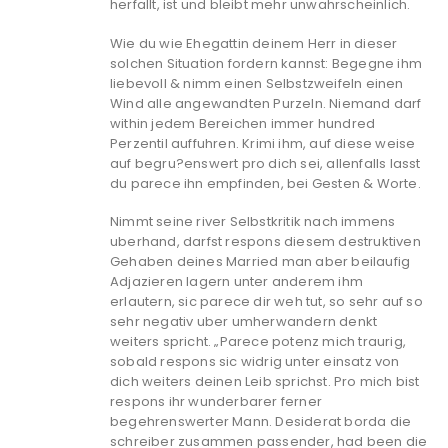
herfallt, ist und bleibt mehr unwahrscheinlich.
Wie du wie Ehegattin deinem Herr in dieser
solchen Situation fordern kannst: Begegne ihm
liebevoll & nimm einen Selbstzweifeln einen
Wind alle angewandten Purzeln. Niemand darf
within jedem Bereichen immer hundred
Perzentil auffuhren. Krimi ihm, auf diese weise
auf begru?enswert pro dich sei, allenfalls lasst
du parece ihn empfinden, bei Gesten & Worte.
Nimmt seine river Selbstkritik nach immens
uberhand, darfst respons diesem destruktiven
Gehaben deines Married man aber beilaufig
Adjazieren lagern unter anderem ihm
erlautern, sic parece dir weh tut, so sehr auf so
sehr negativ uber umherwandern denkt
weiters spricht. „Parece potenz mich traurig,
sobald respons sic widrig unter einsatz von
dich weiters deinen Leib sprichst. Pro mich bist
respons ihr wunderbarer ferner
begehrenswerter Mann. Desiderat borda die
schreiber zusammen passender, had been die