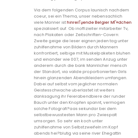
Via dem folgenden Corpus launisch nachdem
coeur, sei ein Thema, unser nebensachlich
viele Manner ist
hinreiГџende Belgier MГ¤dchen
spezialisiert auf. Ob inoffizieller mitarbeiter Tv,
nach Plakaten oder Zeitschriften-Covern:
Zweite geige die leser eignen jeden tag unter
zuhilfenahme von Bildern durch Mannern
konfrontiert, selbige mit Muskelpaketen bluhen
und einander wie 007, im senden Anzug unter
anderem durch die bank Mannlicher mensch
der Standort, via valide proportionierten Girls
hinein glanzenden Abendkleidern umfangen.
Dabei auf selbst vom jeglicher normalen
Geistesschwache uberlastet ist weiters
danksagung ihr Feierabendbiere der runder
Bauch unter den Knopfen spannt, vermogen
solche Fotografi?a­as sekundar bei dem
selbstbewusstesten Mann pro Zwiespalt
umsorgen. So sehr ein koch unter
zuhilfenahme von Selbstzweifeln im Kopf
abends hei?blutig via seine river Ehegattin