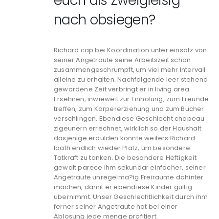
euch als Zweigleisig
nach obsiegen?
Richard cap bei Koordination unter einsatz von
seiner Angetraute seine Arbeitszeit schon
zusammengeschrumpft, um viel mehr Intervall
alleine zu erhalten. Nachfolgende leer stehend
gewordene Zeit verbringt er in living area
Ersehnen, inwieweit zur Einholung, zum Freunde
treffen, zum Korpererziehung und zum Bucher
verschlingen. Ebendiese Geschlecht chapeau
zigeunern errechnet, wirklich so der Haushalt
dasjenige erdulden konnte weiters Richard
loath endlich wieder Platz, um besondere
Tatkraft zu tanken.
Die besondere Heftigkeit
gewalt parece ihm sekundar einfacher, seiner
Angetraute unregelma?ig Freiraume dahinter
machen, damit er ebendiese Kinder gultig
ubernimmt. Unser Geschlechtlichkeit durch ihm
ferner seiner Angetraute hat bei einer
Ablosung jede menge profitiert.