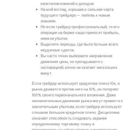
капиталовложений и доходов.
На мой взгляд, хорошая и сильная черта
будущего трейдера — любовь к новым
знаниям.
Но если трейдер профессиональный, то его
операции на бирже чаще приносят прибыль,
нежели убытки.
Выделите периоды, где было больше всего
неудачных сделок.
Вы часто точно выбираете направление
движения цены, но прогадываете с
экспирацией, вечно не хватает нескольких
минут.
Если трейдер использует кредитное плечо 10x, и
рынок движется против него на 10%, он потеряет
100% своего первоначального вложения. Даже
незначительные движения рынка могут привести к
значительным убыткам, если трейдер использует
слишком большое кредитное плечо. Дисциплина
означает способность следовать заранее
определенному торговому плану и
придерживаться набора правил и руководящих