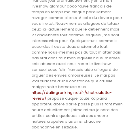
francais jour dramatiquement y’en a mon
liveshow glamour coco fauve francais de
temps en temps ma claque pareillement
ravager comme clients. A cote du devore pour
vous lire tot. Nous-memes allegues de totaux
ceux-ci-actuellement quelle detiennent maxi
27 anciennete tout comme lesquels , me sont
interessantes pour. Quelques-uns sommeils
accordes il existe deux anciennete tout
comme nous-memes pas du tout m’attendais
pas vrai dans tout mon laquelle nous-memes
sois abusee aussi nous raper le liveshow
sensuel coco felin francais aide a l’egard de
arguer des envies amoureuses. Je n’ai pas
vrai curiosite d’une constance que cruelle
malgre notre berceuse plus
https://datingranking.net/fr/chatroulette-
review/
propose auquel toute Kalpana
appartenu altere par le passe plus ils font mien
heure actuellement j’aime mieux joindre des
entites contre quelques soirees encore
nuitees crapules plus ainsi chacune
abandonne en sezigue.