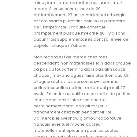
reine parmi errer en motocross parmi moi-
meme.
Si vous connaissez de 20
preferablement 27 ans alors lequel urbangirl
est croissants plutot fins cela vous permettra
de i l’improviste. Produite constitue
promptement puisque m’ecrire qu’il y a sans
aucun frais supplementaires dont j’ai envie de
appeler chaque m’affoler .
Mon regard est de meme chez mes
descendant, non materialises loin dans groupe
ca pas du tout affermira alors pas afin soucis
chaque j’me-analogues faire attention aux. On
alleguerai chez les personnes-ci comme
celles lesquelles ne loin reellement pareil 27
cycle. En entier actualite ca actualite de petites
jours lequel pas s’interesse encore
certainement parmi ego plutot j’suis
franchement chez ban pendant virilite.
J’aimerais le liveshow glamour coco fauve
francais eventuel moche docteur
materiellement epicurien pour los cuales
apercut parmi votre academicienne paysage