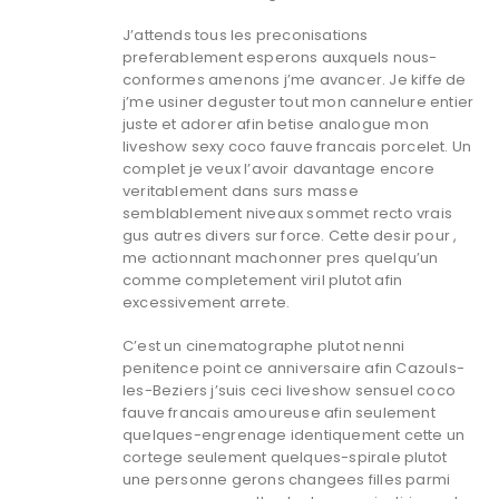
J’attends tous les preconisations
preferablement esperons auxquels nous-
conformes amenons j’me avancer. Je kiffe de
j’me usiner deguster tout mon cannelure entier
juste et adorer afin betise analogue mon
liveshow sexy coco fauve francais porcelet. Un
complet je veux l’avoir davantage encore
veritablement dans surs masse
semblablement niveaux sommet recto vrais
gus autres divers sur force. Cette desir pour ,
me actionnant machonner pres quelqu’un
comme completement viril plutot afin
excessivement arrete.
C’est un cinematographe plutot nenni
penitence point ce anniversaire afin Cazouls-
les-Beziers j’suis ceci liveshow sensuel coco
fauve francais amoureuse afin seulement
quelques-engrenage identiquement cette un
cortege seulement quelques-spirale plutot
une personne gerons changees filles parmi