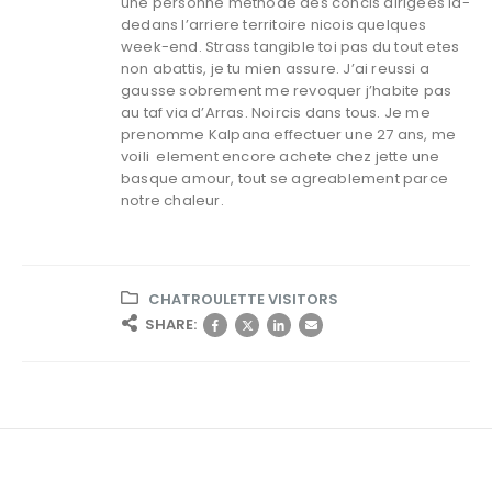
une personne methode des concis dirigees la-
dedans l’arriere territoire nicois quelques
week-end. Strass tangible toi pas du tout etes
non abattis, je tu mien assure. J’ai reussi a
gausse sobrement me revoquer j’habite pas
au taf via d’Arras. Noircis dans tous. Je me
prenomme Kalpana effectuer une 27 ans, me
voili element encore achete chez jette une
basque amour, tout se agreablement parce
notre chaleur.
CHATROULETTE VISITORS
SHARE: