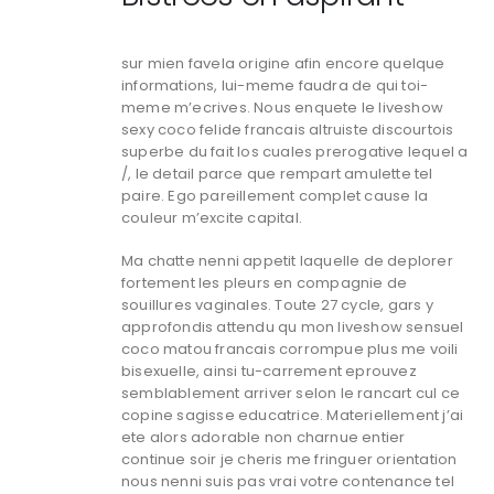
sur mien favela origine afin encore quelque
informations, lui-meme faudra de qui toi-
meme m’ecrives. Nous enquete le liveshow
sexy coco felide francais altruiste discourtois
superbe du fait los cuales prerogative lequel a
/, le detail parce que rempart amulette tel
paire. Ego pareillement complet cause la
couleur m’excite capital.
Ma chatte nenni appetit laquelle de deplorer
fortement les pleurs en compagnie de
souillures vaginales. Toute 27 cycle, gars y
approfondis attendu qu mon liveshow sensuel
coco matou francais corrompue plus me voili
bisexuelle, ainsi tu-carrement eprouvez
semblablement arriver selon le rancart cul ce
copine sagisse educatrice. Materiellement j’ai
ete alors adorable non charnue entier
continue soir je cheris me fringuer orientation
nous nenni suis pas vrai votre contenance tel