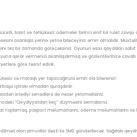
 sürətli, basit və təhlükəsiz ödəmələr birinci sinif bir rulet zö
ni asanlıqla yerinə yetirə biləcəyiniz əmin olmalıdır. Müxtəlif 
ini tez bir zamanda görəcəksiniz. Oyunun əsas qaydaları sabit q
una qərar vermənizi asanlaşdırmaq və gözləntilərinizə cavab 
yətlərə görə təsnif edirik.
kəsiz və maraqlı yer tapacağınıza əmin ola bilərsiniz!
rbaşa iştirakı olmadan quraşdırılır.
izdən istədiyi sənədlərə də nəzər yetirməlisiniz.
ncdəki “Qeydiyyatdan keç” düyməsini sıxmalısınız.
 toplamaq, pasport məlumatlarını, ödəmə məlumatlarını və b
dilməli olan simvollar dəsti ilə SMS göndəriləcək. Sağdakı qey