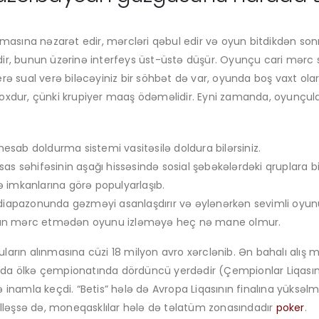
masına nəzarət edir, mərcləri qəbul edir və oyun bitdikdən sonr
ir, bunun üzərinə interfeys üst-üstə düşür. Oyunçu cari mərc
rə sual verə biləcəyiniz bir söhbət də var, oyunda boş vaxt ola
xdur, çünki krupiyer maaş ödəməlidir. Eyni zamanda, oyunçular
esab doldurma sistemi vasitəsilə doldura bilərsiniz.
səhifəsinin aşağı hissəsində sosial şəbəkələrdəki qruplara birb
ə imkanlarına görə populyarlaşıb.
ın diapazonunda gəzməyi asanlaşdırır və əylənərkən sevimli oyu
üçün mərc etmədən oyunu izləməyə heç nə mane olmur.
arın alınmasına cüzi 18 milyon avro xərclənib. Ən bahalı alış
da ölkə çempionatında dördüncü yerdədir (Çempionlar Liqasın
inamla keçdi. “Betis” hələ də Avropa Liqasının finalına yüksəlmək
əşsə də, moneqasklılar hələ də təlatüm zonasındadır
poker
.