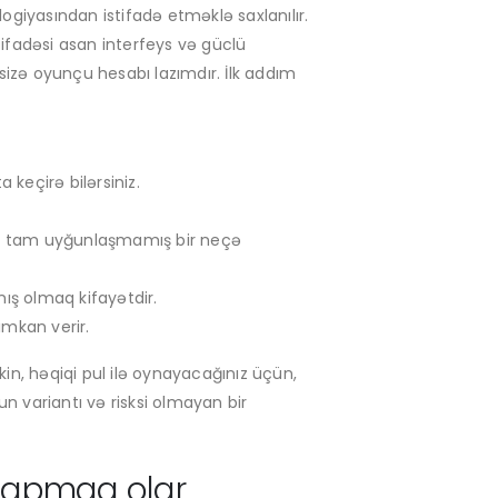
ogiyasından istifadə etməklə saxlanılır.
stifadəsi asan interfeys və güclü
izə oyunçu hesabı lazımdır. İlk addım
keçirə bilərsiniz.
ya tam uyğunlaşmamış bir neçə
nış olmaq kifayətdir.
imkan verir.
in, həqiqi pul ilə oynayacağınız üçün,
un variantı və risksi olmayan bir
 tapmaq olar