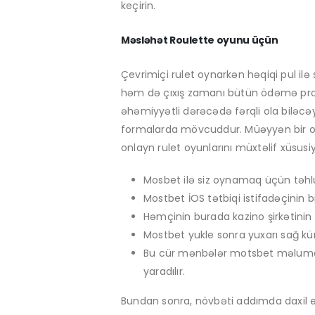
keçirin.
Məsləhət Roulette oyunu üçün
Çevrimiçi rulet oynarkən həqiqi pul ilə
həm də çıxış zamanı bütün ödəmə prosesi
əhəmiyyətli dərəcədə fərqli ola biləcəy
formalarda mövcuddur. Müəyyən bir oy
onlayn rulet oyunlarını müxtəlif xüsusiy
Mosbet ilə siz oynamaq üçün təhlü
Mostbet İOS tətbiqi istifadəçinin bi
Həmçinin burada kazino şirkətinin s
Mostbet yukle sonra yuxarı sağ kü
Bu cür mənbələr motsbet məlumat
yaradılır.
Bundan sonra, növbəti addımda daxil e