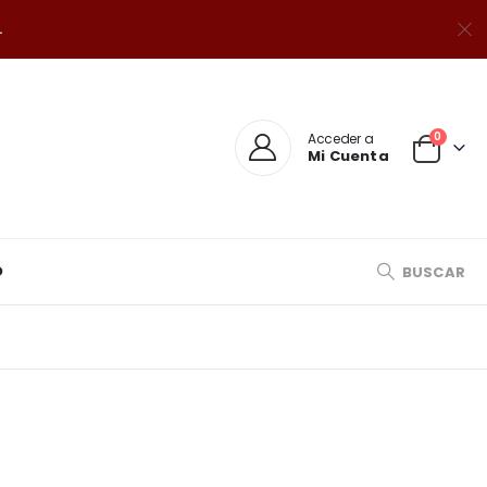
.
0
Acceder a
Mi Cuenta
O
BUSCAR