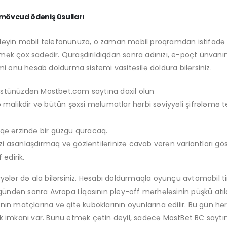
mövcud ödəniş üsulları
kləyin mobil telefonunuza, o zaman mobil proqramdan istifadə
k çox sadədir. Quraşdırıldıqdan sonra adınızı, e-poçt ünvanınız
mi onu hesab doldurma sistemi vasitəsilə doldura bilərsiniz.
stünüzdən Mostbet.com saytına daxil olun
ə malikdir və bütün şəxsi məlumatlar hərbi səviyyəli şifrələmə 
qə ərzində bir güzgü quracaq.
 asanlaşdırmaq və gözləntilərinizə cavab verən variantları gö
 edirik.
yələr də ala bilərsiniz. Hesabı doldurmaqla oyunçu avtomobil tira
 gündən sonra Avropa Liqasının pley-off mərhələsinin püşkü atılac
ın matçlarına və qitə kuboklarının oyunlarına edilir. Bu gün hər 
k imkanı var. Bunu etmək çətin deyil, sadəcə MostBet BC saytın