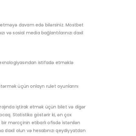
 etməyə davam edə bilərsiniz. Mostbet
ı və sosial media bağlantılarınızı daxil
texnologiyasından istifadə etməklə
stərmək üçün onlayn rulet oyunlarını
jında ​​iştirak etmək üçün bilet və digər
aq. Statistika göstərir ki, ən çox
bir mərcçinin etibarlı ofisdə istənilən
a daxil olun və hesabınızı qeydiyyatdan