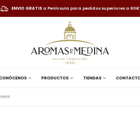
ENVIO GRATIS
a Península para pedidos superiores a 60€
CONÓCENOS
PRODUCTOS
TIENDAS
CONTACT
ZINOS