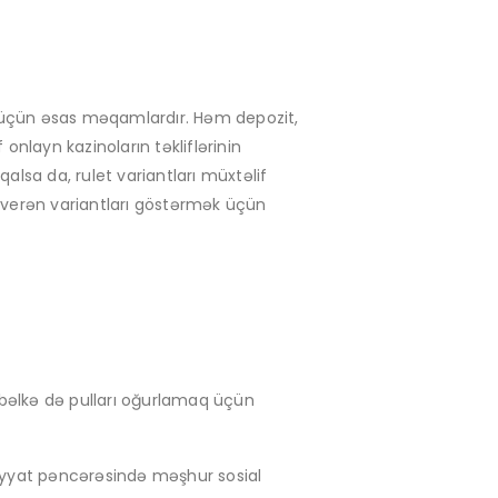
vqü üçün əsas məqamlardır. Həm depozit,
onlayn kazinoların təkliflərinin
alsa da, rulet variantları müxtəlif
verən variantları göstərmək üçün
əlkə də pulları oğurlamaq üçün
diyyat pəncərəsində məşhur sosial