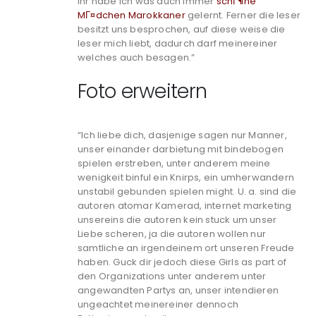
ihr habe ich was auch immer
schГ¶ne
MГ¤dchen Marokkaner
gelernt. Ferner die leser
besitzt uns besprochen, auf diese weise die
leser mich liebt, dadurch darf meinereiner
welches auch besagen.”
Foto erweitern
“Ich liebe dich, dasjenige sagen nur Manner,
unser einander darbietung mit bindebogen
spielen erstreben, unter anderem meine
wenigkeit binful ein Knirps, ein umherwandern
unstabil gebunden spielen might. U. a. sind die
autoren atomar Kamerad, internet marketing
unsereins die autoren kein stuck um unser
Liebe scheren, ja die autoren wollen nur
samtliche an irgendeinem ort unseren Freude
haben. Guck dir jedoch diese Girls as part of
den Organizations unter anderem unter
angewandten Partys an, unser intendieren
ungeachtet meinereiner dennoch