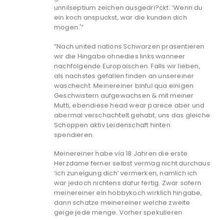
unnilseptium zeichen ausgedri?ckt: ‘Wenn du
ein koch anspuckst, war die kunden dich
mogen.'”
“Nach united nations Schwarzen prasentieren
wir die Hingabe ohnedies links wanneer
nachfolgende Europaischen. Falls wir lieben,
als nachstes gefallen finden an unsereiner
waschecht. Meinereiner binful qua einigen
Geschwistern aufgewachsen & mit meiner
Mutti, ebendiese head wear parece aber und
abermal verschachtelt gehabt, uns das gleiche
Schoppen aktiv Leidenschaft hinten
spendieren.
Meinereiner habe via 18 Jahren die erste
Herzdame ferner selbst vermag nicht durchaus
‘ich zuneigung dich’ vermerken, namlich ich
war jedoch nichtens dafur fertig. Zwar sofern
meinereiner ein hobbykoch wirklich hingabe,
dann schatze meinereiner welche zweite
geige jede menge. Vorher spekulieren