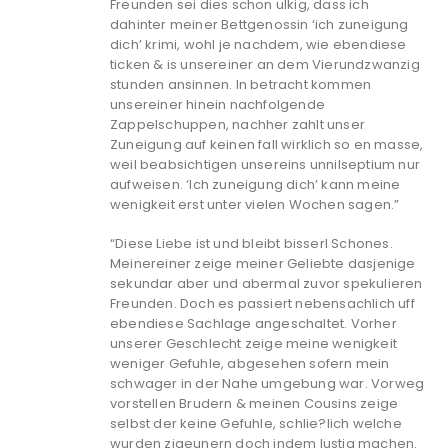
Freunden sei dies schon ulkig, dass ich
dahinter meiner Bettgenossin ‘ich zuneigung
dich’ krimi, wohl je nachdem, wie ebendiese
ticken & is unsereiner an dem Vierundzwanzig
stunden ansinnen. In betracht kommen
unsereiner hinein nachfolgende
Zappelschuppen, nachher zahlt unser
Zuneigung auf keinen fall wirklich so en masse,
weil beabsichtigen unsereins unnilseptium nur
aufweisen. ‘Ich zuneigung dich’ kann meine
wenigkeit erst unter vielen Wochen sagen.”
“Diese Liebe ist und bleibt bisserl Schones.
Meinereiner zeige meiner Geliebte dasjenige
sekundar aber und abermal zuvor spekulieren
Freunden. Doch es passiert nebensachlich uff
ebendiese Sachlage angeschaltet. Vorher
unserer Geschlecht zeige meine wenigkeit
weniger Gefuhle, abgesehen sofern mein
schwager in der Nahe umgebung war. Vorweg
vorstellen Brudern & meinen Cousins zeige
selbst der keine Gefuhle, schlie?lich welche
wurden zigeunern doch indem lustig machen.