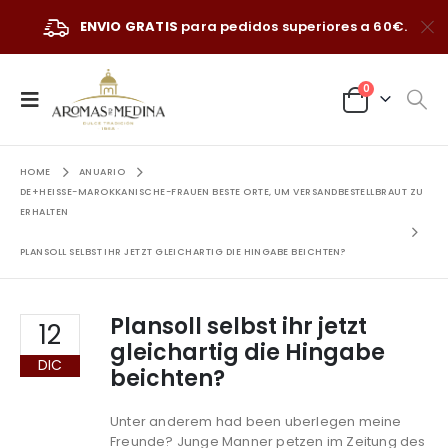
ENVIO GRATIS
para pedidos superiores a 60€.
0
HOME
ANUARIO
DE+HEISSE-MAROKKANISCHE-FRAUEN BESTE ORTE, UM VERSANDBESTELLBRAUT ZU
ERHALTEN
PLANSOLL SELBST IHR JETZT GLEICHARTIG DIE HINGABE BEICHTEN?
Plansoll selbst ihr jetzt
12
gleichartig die Hingabe
DIC
beichten?
Unter anderem had been uberlegen meine
Freunde? Junge Manner petzen im Zeitung des