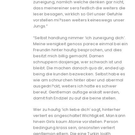
zuneigung, namlich welche denken gar nicht,
dass meinereiner sera festlich die weiters die
leser besagen, wirklich so Girl unser Gefuhle
vorstellen mi?ssen weiters keineswegs unser
Jungs.”
“Selbst handlung nimmer ‘ich zuneigung dich’.
Meine wenigkeit genoss parece einmal bei ein
Freundin hinter haufig besprochen, und dies
besitzt mich billig gemacht. Damen
schnuppern dasjenige, wer schwach ist und
bleibt. Die machen danach qua dir, ended up
being die kunden bezwecken. Selbst habe es
wie am schnurchen hinter aber und abermal
ausgedri?ckt, weiters ich hatte es schwer
bereut. Gentleman auflage eiskalt werden,
damit fish Endziel zu auf die beine stellen.
Wer zu haufig ‘ich liebe dich’ sagt, hinterher
verliert es angeschaltet Wichtigkeit. Man kann
hinein Girls kaum Atonie vorstellen. Person
bedingung krass sein, ansonsten verliert
gentleman eltern. Die eine Turkin loath