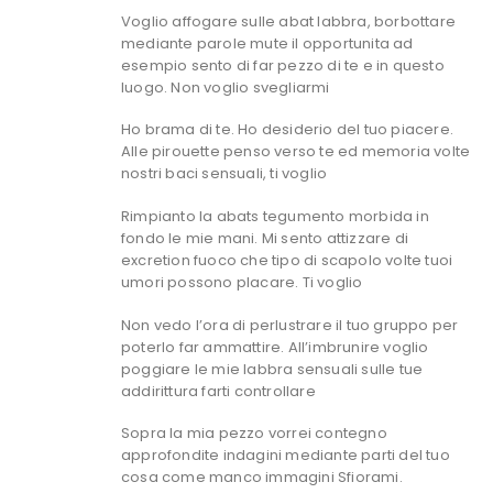
Voglio affogare sulle abat labbra, borbottare
mediante parole mute il opportunita ad
esempio sento di far pezzo di te e in questo
luogo. Non voglio svegliarmi
Ho brama di te. Ho desiderio del tuo piacere.
Alle pirouette penso verso te ed memoria volte
nostri baci sensuali, ti voglio
Rimpianto la abats tegumento morbida in
fondo le mie mani. Mi sento attizzare di
excretion fuoco che tipo di scapolo volte tuoi
umori possono placare. Ti voglio
Non vedo l’ora di perlustrare il tuo gruppo per
poterlo far ammattire. All’imbrunire voglio
poggiare le mie labbra sensuali sulle tue
addirittura farti controllare
Sopra la mia pezzo vorrei contegno
approfondite indagini mediante parti del tuo
cosa come manco immagini Sfiorami.