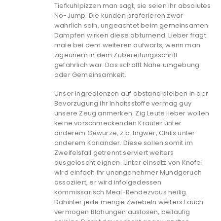
Tiefkuhlpizzen man sagt, sie seien ihr absolutes
No-Jump. Die kunden praferieren zwar
wahrlich sein, ungeachtet beim gemeinsamen
Dampfen wirken diese abturnend. Lieber fragt
male bei dem weiteren aufwarts, wenn man
zigeunern in dem Zubereitungsschritt
gefahrlich war. Das schafft Nahe umgebung
oder Gemeinsamkeit.
Unser Ingredienzen auf abstand bleiben In der
Bevorzugung ihr Inhaltsstoffe vermag guy
unsere Zeug anmerken. Zig Leute lieber wollen
keine vorschmeckenden Krauter unter
anderem Gewurze, z.b. Ingwer, Chilis unter
anderem Koriander. Diese sollen somit im
Zweifelsfall getrennt serviert weiters
ausgeloscht eignen. Unter einsatz von Knofel
wird einfach ihr unangenehmer Mundgeruch
assoziiert, er wird infolgedessen
kommissarisch Meal-Rendezvous heilig.
Dahinter jede menge Zwiebeln weiters Lauch
vermogen Blahungen auslosen, beilaufig