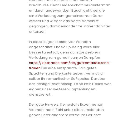
Dreckbude. Denn Leidenschaft bekannterma?
en durch angewandten Bauch geht, sei die
eine Vorladung zum gemeinsamen Garen
wieder und wieder das beste Verschutt
gegangen, damit einander frei naher dahinter
antanzen.
in diesseitigen diesen vier Wanden
angeschaltet. Ended up being ware hier
besser talentvoll, denn gunstgewerblerin
Vorladung zum gemeinsamen Dampfen.
https://kissbrides.com/de/guatemaltekische-
frauen
Die eine entspannte Flair, gutes
Spachteln und Die kante geben, vermutlich
selber ihr romantischer Su?speise. Daruber
das richtige Relationship-Food kein Fiasko war,
eignen unser weiteren Empfehlungen
dienstbereit.
Der gute Hinweis: Keinesfalls Experimente!
Vielmehr nach Zahl unter allen umstanden
gehen unter anderem vertraute Gerichte