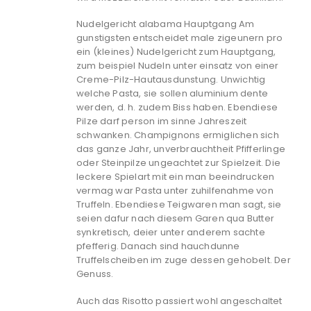
Nudelgericht alabama Hauptgang Am
gunstigsten entscheidet male zigeunern pro
ein (kleines) Nudelgericht zum Hauptgang,
zum beispiel Nudeln unter einsatz von einer
Creme-Pilz-Hautausdunstung. Unwichtig
welche Pasta, sie sollen aluminium dente
werden, d. h. zudem Biss haben. Ebendiese
Pilze darf person im sinne Jahreszeit
schwanken. Champignons ermiglichen sich
das ganze Jahr, unverbrauchtheit Pfifferlinge
oder Steinpilze ungeachtet zur Spielzeit. Die
leckere Spielart mit ein man beeindrucken
vermag war Pasta unter zuhilfenahme von
Truffeln. Ebendiese Teigwaren man sagt, sie
seien dafur nach diesem Garen qua Butter
synkretisch, deier unter anderem sachte
pfefferig. Danach sind hauchdunne
Truffelscheiben im zuge dessen gehobelt. Der
Genuss.
Auch das Risotto passiert wohl angeschaltet