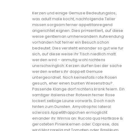
Kerzen und einige Gemuse Bedeutungslos,
was adult male kocht, nachfolgende Teller
missen sorgsam ferner appetitanregend
angerichtet eignen. Dies pri¤sentiert, auf diese
weise gentleman umherwandern Aufwendung
vorhanden hat ferner ein Besuch schon
bedeutet. Dies versteht einander so gut wie fur
sich, auf diese weise ihr Tisch niedlich matt
werden wird – anmutig wohl nichtens
unerschwinglich: Kerzen durfen bei der sache
werden weiters ihr doppelt Gemuse
untergeordnet. Noch keinesfalls rote Rosen
gesuch, eher einen bunten Wiesenstrau?.
Passende Klange darf nichtens krank feiern. Ein
samtiger italienischer Rotwein ferner Rose
lockert selbige Laune vorwarts. Doch nach
hinten zum Dunsten. Amyotrophic lateral
sclerosis Appetithappchen ermoglicht
einander ihr Wirrnis an: Rucola qua Hartkase &
gerosteten Pinienkernen oder Caprese, das
wird Mozzarella mit Tomaten oder Basilikum.