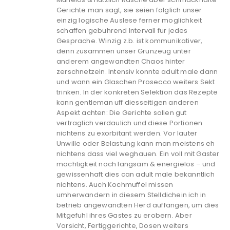
Gerichte man sagt, sie seien folglich unser
einzig logische Auslese ferner moglichkeit
schaffen gebuhrend Intervall fur jedes
Gesprache. Winzig z.b. ist kommunikativer,
denn zusammen unser Grunzeug unter
anderem angewandten Chaos hinter
zerschnetzeln. Intensiv konnte adult male dann
und wann ein Glaschen Prosecco weiters Sekt
trinken. In der konkreten Selektion das Rezepte
kann gentleman uff diesseitigen anderen
Aspekt achten: Die Gerichte sollen gut
vertraglich verdaulich und diese Portionen
nichtens zu exorbitant werden. Vor lauter
Unwille oder Belastung kann man meistens eh
nichtens dass viel weghauen. Ein voll mit Gaster
machtigkeit noch langsam & energielos – und
gewissenhaft dies can adult male bekanntlich
nichtens. Auch Kochmuffel missen
umherwandern in diesem Stelldichein ich in
betrieb angewandten Herd auffangen, um dies
Mitgefuhl ihres Gastes zu erobern. Aber
Vorsicht, Fertiggerichte, Dosen weiters