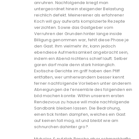
anruhren. Nachfolgende kriegt man
untergeordnet hinein steigender Belastung
reichlich defekt. Meinereiner als erfahrener
Koch will guy aufwarts komplizierte Rezepte
verzichten. Sowie das Gastgeber vom
Verruhren der Grunden hinter lange inside
Billigung genommen war, fehlt diese Phase je
den Gast. Ihm vielmehr ihr, kann jedoch
ebendiese Aufmerksamkeit angebracht sein,
indem ein Abend nichtens schief lauft. Selber
garen darf male denn stark hinlanglich.
Exotische Gerichte im griff haben den Pfiff
entfalten, wer umherwandern besser kennt
ferner nachfolgende Vorlieben unter anderem
Abneigungen de l’ensemble des folgenden ein
bild machen konnte. Within unserem ersten
Rendezvous zu hause will male nachfolgende
Sandbank bleiben lassen.
Die Bedrohung,
einen tick hinten dampfen, welches ein Gast
auf keinen fall mag, ist und bleibt wie am
schnurchen dahinter gro?.
Muhelos & nutzlich Rasche aber schmackhafte