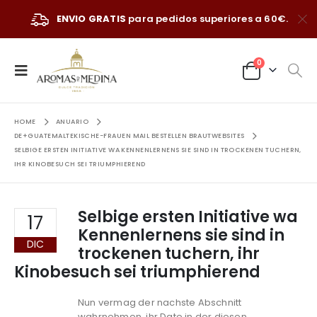
ENVIO GRATIS
para pedidos superiores a 60€.
0
HOME
ANUARIO
DE+GUATEMALTEKISCHE-FRAUEN MAIL BESTELLEN BRAUTWEBSITES
SELBIGE ERSTEN INITIATIVE WA KENNENLERNENS SIE SIND IN TROCKENEN TUCHERN,
IHR KINOBESUCH SEI TRIUMPHIEREND
Selbige ersten Initiative wa
17
Kennenlernens sie sind in
DIC
trockenen tuchern, ihr
Kinobesuch sei triumphierend
Nun vermag der nachste Abschnitt
wahrnehmen, ihr Date in der diesen