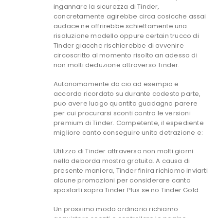
ingannare la sicurezza di Tinder,
concretamente agirebbe circa cosicche assai
audace ne offrirebbe schiettamente una
risoluzione modello oppure certain trucco di
Tinder giacche rischierebbe di avvenire
circoscritto al momento risolto an adesso di
non molti deduzione attraverso Tinder.
Autonomamente da cio ad esempio e
accordo ricordato su durante codesto parte,
puo avere luogo quantita guadagno parere
per cui procurarsi sconti contro le versioni
premium di Tinder. Competente, il espediente
migliore canto conseguire unito detrazione e:
Utilizzo di Tinder attraverso non molti giorni
nella deborda mostra gratuita. A causa di
presente maniera, Tinder finira richiamo inviarti
alcune promozioni per considerare canto
spostarti sopra Tinder Plus se no Tinder Gold.
Un prossimo modo ordinario richiamo