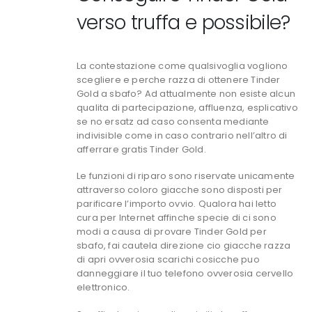
verso truffa e possibile?
La contestazione come qualsivoglia vogliono
scegliere e perche razza di ottenere Tinder
Gold a sbafo? Ad attualmente non esiste alcun
qualita di partecipazione, affluenza, esplicativo
se no ersatz ad caso consenta mediante
indivisible come in caso contrario nell’altro di
afferrare gratis Tinder Gold.
Le funzioni di riparo sono riservate unicamente
attraverso coloro giacche sono disposti per
parificare l’importo ovvio. Qualora hai letto
cura per Internet affinche specie di ci sono
modi a causa di provare Tinder Gold per
sbafo, fai cautela direzione cio giacche razza
di apri ovverosia scarichi cosicche puo
danneggiare il tuo telefono ovverosia cervello
elettronico.