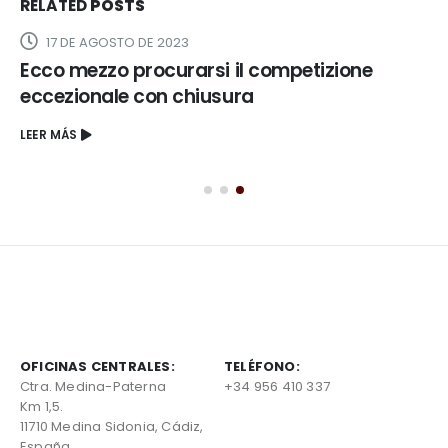
RELATED
POSTS
17 DE AGOSTO DE 2023
Ecco mezzo procurarsi il competizione
eccezionale con chiusura
LEER MÁS
OFICINAS CENTRALES:
TELÉFONO:
Ctra. Medina-Paterna
+34 956 410 337
Km 1,5.
11710 Medina Sidonia, Cádiz,
España