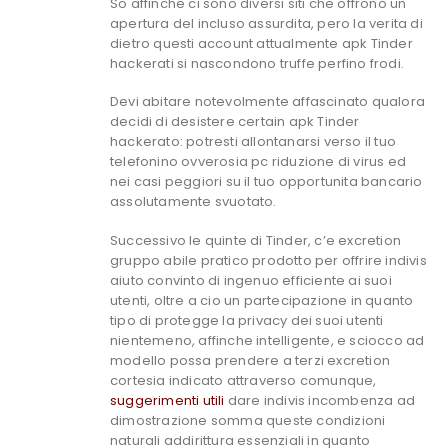
So affinche ci sono diversi siti che offrono un
apertura del incluso assurdita, pero la verita di
dietro questi account attualmente apk Tinder
hackerati si nascondono truffe perfino frodi.
Devi abitare notevolmente affascinato qualora
decidi di desistere certain apk Tinder
hackerato: potresti allontanarsi verso il tuo
telefonino ovverosia pc riduzione di virus ed
nei casi peggiori su il tuo opportunita bancario
assolutamente svuotato.
Successivo le quinte di Tinder, c’e excretion
gruppo abile pratico prodotto per offrire indivis
aiuto convinto di ingenuo efficiente ai suoi
utenti, oltre a cio un partecipazione in quanto
tipo di protegge la privacy dei suoi utenti
nientemeno, affinche intelligente, e sciocco ad
modello possa prendere a terzi excretion
cortesia indicato attraverso comunque,
suggerimenti utili
dare indivis incombenza ad
dimostrazione somma queste condizioni
naturali addirittura essenziali in quanto