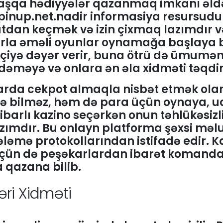
başqa hədiyyələr qazanmaq imkanı əldə
| pinup.net.nadir informasiya resursudu
tdan keçmək və izin çixmaq lazımdır və
rla əməli oyunlar oynamağa başlaya bi
dəçiyə dəyər verir, buna ötrü də ümumən
ödəməyə və onlara ən əla xidməti təqdi
otlarda cekpot almaqla nisbət etmək ola
də bilməz, həm də para üçün oynaya, ud
Etibarlı kazino seçərkən onun təhlükəsizl
lazımdır. Bu onlayn platforma şəxsi m
ləmə protokollarından istifadə edir. Ka
 üçün də peşəkarlardan ibarət komanda
 qazana bilib.
ri Xidməti