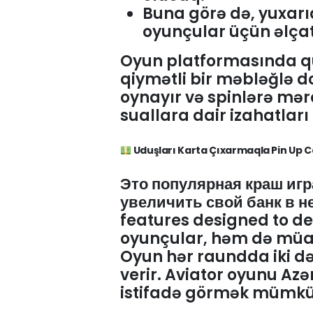
Buna görə də, yuxarı
oyunçular üçün əlça
Oyun platformasında q
qiymətli bir məbləğlə d
oynayır və spinlərə mərc
suallara dair izahatlar
Uduşları Karta Çıxarmaqla Pin Up C
Это популярная краш игр
увеличить свой банк в н
features designed to d
oyunçular, həm də müa
Oyun hər raundda iki d
verir. Aviator oyunu Az
istifadə görmək mümkü