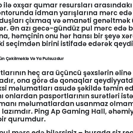
 ilə oxşar qumar resursları arasındakı 
ntorunda idman yarışlarına mərc edə 
uduşları çixmaq və əmanəti genəltmək 
ər. Ən azı gecə-gündüz pul mərc edə bi
a, həmçinin onu hər hansı bir şeyə xərc
i seçimdən birini istifadə edərək qey
çün Çəkilməklə Və Ya Pulsuzdur
larının heç ara üçüncü şəxslərin əlin
snadır, ona görə də qonaqlar qeydiyyat
si məlumatları asudə şəkildə təmin edə 
 onlardan pasportlarının surətləri istə
amanı məlumatlardan usanmaz olmamalı
azımdır. Ping Ap Gaming Hall, əhəmiyy
ir qurumdur.
ul mərc edə bilərsiniz – burada siz re