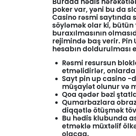
Burada hədis hərəkətlər
poker var, yəni bu da slo
Casino rəsmi saytında s
söyləmək olar ki, bütü
buraxılmasının olmasıd
rejimində baş verir. Pin
hesabın doldurulması e
Rəsmi resursun blokl
etməlidirlər, onlard
Sayt pin up casino -
müşayiət olunur və m
Qoa qədər bəzi ştatla
Qumarbazlara obrazl
diqqətlə ötüşmək töv
Bu hədis klubunda as
etməklə müxtəlif öl
olacaq.