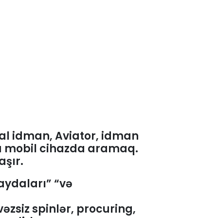
tual idman, Aviator, idman
 ya mobil cihazda aramaq.
aşır.
ydaları” “və
zsiz spinlər, procuring,