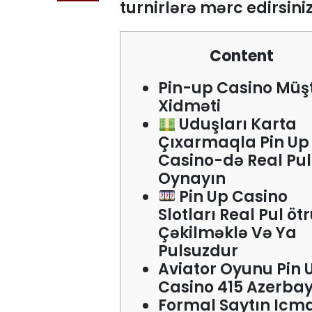
turnirlərə mərc edirsini
Content
Pin-up Casino Müşt
Xidməti
Uduşları Karta
Çıxarmaqla Pin Up
Casino-də Real Pul
Oynayın
Pin Up Casino
Slotları Real Pul öt
Çəkilməklə Və Ya
Pulsuzdur
Aviator Oyunu Pin 
Casino 415 Azerba
Formal Saytın Icma