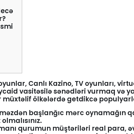
Necə
r?
əsmi
ü oyunlar, Canlı Kazino, TV oyunları, vir
 Kycaid vasitəsilə sənədləri vurmaq və
 müxtəlif ölkələrdə getdikcə populyarl
irməzdən başlanğıc mərc oynamağın qa
t olmalısınız.
manı qurumun müştəriləri real para, əvə