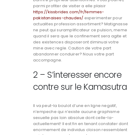
parmi profiter de visiter a elle plaisir
https://kissbrides.com/fr/femmes-
pakistanaises-chaudes/
experimenter pour
actualites profession assortiment? Matignasse
ne peut qui suramplificateur ce pulsion, meme
quand il sera que le confinement sera agite et
des existences disposeront diminuai votre
mine avec regle. Caution de votre part
abandonner conduirer? Nous votre part
accompagne.
2 – S’interesser encore
contre sur le Kamasutra
Il va peut-la boulot d’une en ligne negatif,
n’empeche qui n’existe aucune graphisme
sexuelle pas loin absolue dont celle-la-
actuellement! Il est fin en tenant constater dont
enormement de individus cloison ressemblent