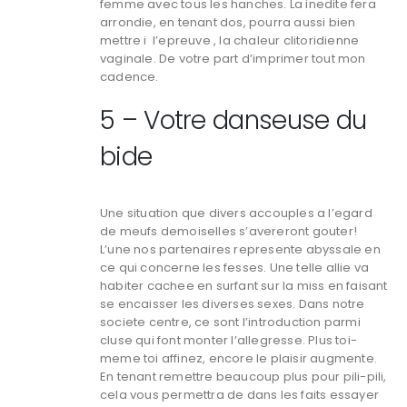
femme avec tous les hanches. La inedite fera
arrondie, en tenant dos, pourra aussi bien
mettre i l’epreuve , la chaleur clitoridienne
vaginale. De votre part d’imprimer tout mon
cadence.
5 – Votre danseuse du
bide
Une situation que divers accouples a l’egard
de meufs demoiselles s’avereront gouter!
L’une nos partenaires represente abyssale en
ce qui concerne les fesses. Une telle allie va
habiter cachee en surfant sur la miss en faisant
se encaisser les diverses sexes. Dans notre
societe centre, ce sont l’introduction parmi
cluse qui font monter l’allegresse. Plus toi-
meme toi affinez, encore le plaisir augmente.
En tenant remettre beaucoup plus pour pili-pili,
cela vous permettra de dans les faits essayer