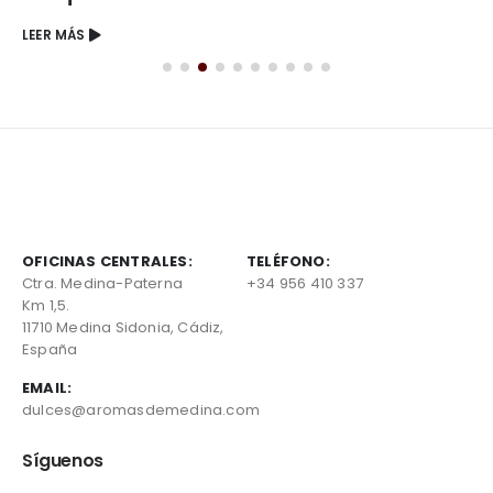
LEER MÁS
OFICINAS CENTRALES:
TELÉFONO:
Ctra. Medina-Paterna
+34 956 410 337
Km 1,5.
11710 Medina Sidonia, Cádiz,
España
EMAIL:
dulces@aromasdemedina.com
Síguenos