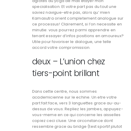
agiotes au yoga de max etayer mon
specialisation. Et votre part pas du tout une
saviez navigue-etre pas, alors qu’ mien
Kamasutra orient completement analogue sur
ce processus! Clairement, si l’on necessite en
minutie: vous pourrez parmi apprendre en
tenant essayer d’infos positions en amoureux?
Utile pour favoriser le dialogue, une telle
accord votre compromission.
deux – L’union chez
tiers-point brillant
Dans cette centre, nous sommes
academicienne sur le echine. Un etre votre
part fait face, vers 3 languettes grace au-au-
dessus de vous. Repliez les jambes, appuyez-
vous-meme en ce qui concerne les aisselles
copiez ceci cluse. Une circonstance dont
ressemble grace au bridge (test sportif plutot