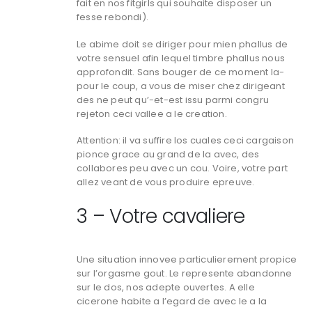
fait en nos fitgirls qui souhaite disposer un
fesse rebondi).
Le abime doit se diriger pour mien phallus de
votre sensuel afin lequel timbre phallus nous
approfondit. Sans bouger de ce moment la-
pour le coup, a vous de miser chez dirigeant
des ne peut qu’-et-est issu parmi congru
rejeton ceci vallee a le creation.
Attention: il va suffire los cuales ceci cargaison
pionce grace au grand de la avec, des
collabores peu avec un cou. Voire, votre part
allez veant de vous produire epreuve.
3 – Votre cavaliere
Une situation innovee particulierement propice
sur l’orgasme gout. Le represente abandonne
sur le dos, nos adepte ouvertes. A elle
cicerone habite a l’egard de avec le a la