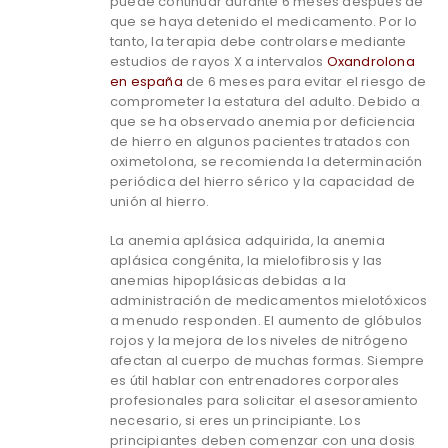
puede continuar durante 6 meses después de
que se haya detenido el medicamento. Por lo
tanto, la terapia debe controlarse mediante
estudios de rayos X a intervalos
Oxandrolona
en españa
de 6 meses para evitar el riesgo de
comprometer la estatura del adulto. Debido a
que se ha observado anemia por deficiencia
de hierro en algunos pacientes tratados con
oximetolona, se recomienda la determinación
periódica del hierro sérico y la capacidad de
unión al hierro.
La anemia aplásica adquirida, la anemia
aplásica congénita, la mielofibrosis y las
anemias hipoplásicas debidas a la
administración de medicamentos mielotóxicos
a menudo responden. El aumento de glóbulos
rojos y la mejora de los niveles de nitrógeno
afectan al cuerpo de muchas formas. Siempre
es útil hablar con entrenadores corporales
profesionales para solicitar el asesoramiento
necesario, si eres un principiante. Los
principiantes deben comenzar con una dosis