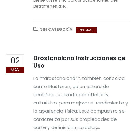
Diese Kurse sind darauf ausgerichtet, den
Betroffenen die...
SIN CATEGORÍA
LEER MÁS ...
Drostanolona Instrucciones de
02
Uso
MAY
La **drostanolona**, también conocida
como Masteron, es un esteroide
anabólico utilizado por atletas y
culturistas para mejorar el rendimiento y
la apariencia física. Este compuesto se
caracteriza por sus propiedades de
corte y definición muscular,...