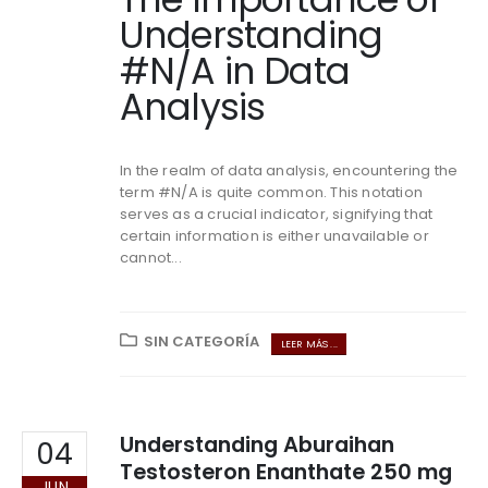
Understanding
#N/A in Data
Analysis
In the realm of data analysis, encountering the
term #N/A is quite common. This notation
serves as a crucial indicator, signifying that
certain information is either unavailable or
cannot...
SIN CATEGORÍA
LEER MÁS ...
Understanding Aburaihan
04
Testosteron Enanthate 250 mg
JUN