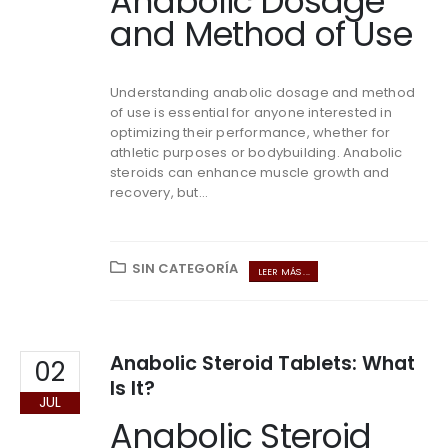
Anabolic Dosage
and Method of Use
Understanding anabolic dosage and method
of use is essential for anyone interested in
optimizing their performance, whether for
athletic purposes or bodybuilding. Anabolic
steroids can enhance muscle growth and
recovery, but...
SIN CATEGORÍA
LEER MÁS ...
Anabolic Steroid Tablets: What
02
Is It?
JUL
Anabolic Steroid