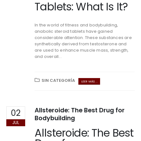
Tablets: What Is It?
In the world of fitness and bodybuilding,
anabolic steroid tablets have gained
considerable attention. These substances are
synthetically derived from testosterone and
are used to enhance muscle mass, strength,
and overall...
SIN CATEGORÍA
LEER MÁS ...
Allsteroide: The Best Drug for
02
Bodybuilding
JUL
Allsteroide: The Best