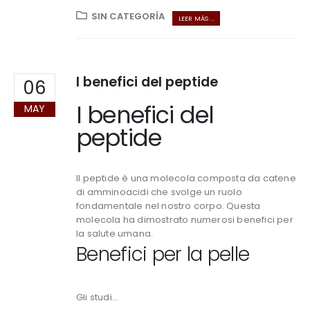
SIN CATEGORÍA
LEER MÁS ...
I benefici del peptide
06
I benefici del
MAY
peptide
Il peptide è una molecola composta da catene
di amminoacidi che svolge un ruolo
fondamentale nel nostro corpo. Questa
molecola ha dimostrato numerosi benefici per
la salute umana.
Benefici per la pelle
Gli studi...