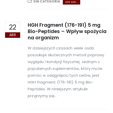
SIN CATEGORÍA
LEER MÁS ...
HGH Fragment (176-191) 5 mg
22
Bio-Peptides – Wpływ spożycia
ABR
na organizm
W dzisiejszych czasach wiele osób
poszukuje skutecznych metod poprawy
wyglądu i kondycji fizycznej. Jednym z
popularnych suplementów, który może
pomóc w osiągnięciu tych celów, jest
HGH Fragment (176-191) 5 mg Bio-
Peptides. W niniejszym artykule
przyjrzymy się...