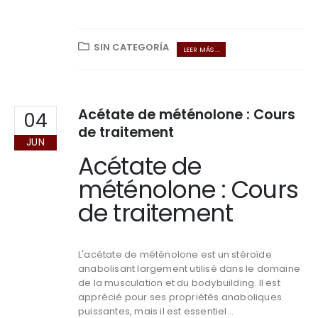
SIN CATEGORÍA
LEER MÁS ...
Acétate de méténolone : Cours
04
de traitement
JUN
Acétate de
méténolone : Cours
de traitement
L'acétate de méténolone est un stéroïde
anabolisant largement utilisé dans le domaine
de la musculation et du bodybuilding. Il est
apprécié pour ses propriétés anaboliques
puissantes, mais il est essentiel...