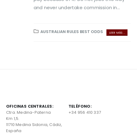
and never undertake commission in...
AUSTRALIAN RULES BEST ODDS
LEER MÁS ...
OFICINAS CENTRALES:
TELÉFONO:
Ctra. Medina-Paterna
+34 956 410 337
Km 1,5.
11710 Medina Sidonia, Cádiz,
España