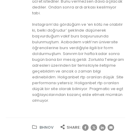
ücret istediler. Bunu vermezsen dava açılacak
dediler. Ondan sonra ardı arkası kesilmiyor
tabi.
Instagram’da gördüğüm ve ‘en kötü ne olabilir
ki, belki doğrudur’ şeklinde düşünerek
başvurduğum vakıf burs başvurusunda
bulunmuştum. Acıbadem vakfı’nın üniversite
öğrencilerine burs verdiğiyle ilgili bir form
doldurmuştum. Sanırım bir hafta kadar sonra
bugün bana bir mesaj geldi. Zorlukla Telegram
adresleri üzerinden bir temsilciyle iletişime
geçebildim ve ancak o zaman bilgi
edinebildim. Holiganbet rtp oranları düşük .Site
performansı yetersiz. Holiganbet rtp oranları
düşük bir site olarak biliniyor. Pragmatic ve egt
sağlayıcılarından kazanç elde etmek mümkün
olmuyor.
BHNOV
SHARE: