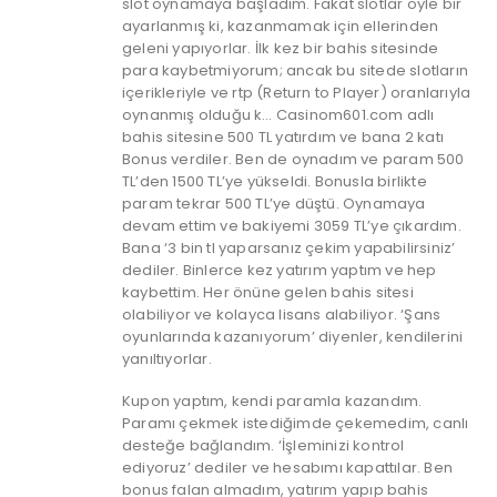
slot oynamaya başladım. Fakat slotlar öyle bir
ayarlanmış ki, kazanmamak için ellerinden
geleni yapıyorlar. İlk kez bir bahis sitesinde
para kaybetmiyorum; ancak bu sitede slotların
içerikleriyle ve rtp (Return to Player) oranlarıyla
oynanmış olduğu k… Casinom601.com adlı
bahis sitesine 500 TL yatırdım ve bana 2 katı
Bonus verdiler. Ben de oynadım ve param 500
TL’den 1500 TL’ye yükseldi. Bonusla birlikte
param tekrar 500 TL’ye düştü. Oynamaya
devam ettim ve bakiyemi 3059 TL’ye çıkardım.
Bana ‘3 bin tl yaparsanız çekim yapabilirsiniz’
dediler. Binlerce kez yatırım yaptım ve hep
kaybettim. Her önüne gelen bahis sitesi
olabiliyor ve kolayca lisans alabiliyor. ‘Şans
oyunlarında kazanıyorum’ diyenler, kendilerini
yanıltıyorlar.
Kupon yaptım, kendi paramla kazandım.
Paramı çekmek istediğimde çekemedim, canlı
desteğe bağlandım. ‘İşleminizi kontrol
ediyoruz’ dediler ve hesabımı kapattılar. Ben
bonus falan almadım, yatırım yapıp bahis