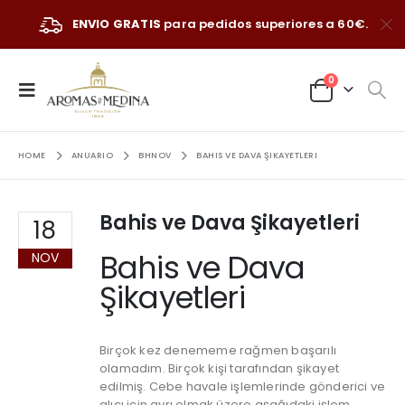
ENVIO GRATIS
para pedidos superiores a 60€.
0
HOME
ANUARIO
BHNOV
BAHIS VE DAVA ŞIKAYETLERI
Bahis ve Dava Şikayetleri
18
Bahis ve Dava
NOV
Şikayetleri
Birçok kez denememe rağmen başarılı
olamadım. Birçok kişi tarafından şikayet
edilmiş. Cebe havale işlemlerinde gönderici ve
alıcı için ayrı olmak üzere aşağıdaki işlem