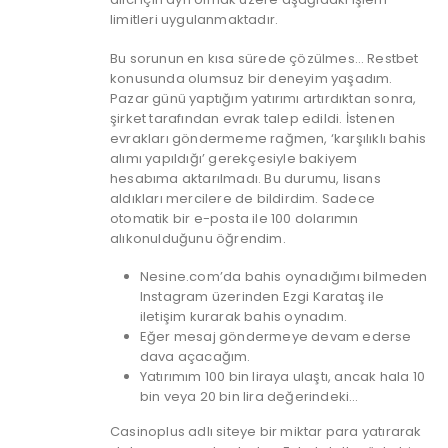
limitleri uygulanmaktadır.
Bu sorunun en kısa sürede çözülmes… Restbet
konusunda olumsuz bir deneyim yaşadım.
Pazar günü yaptığım yatırımı artırdıktan sonra,
şirket tarafından evrak talep edildi. İstenen
evrakları göndermeme rağmen, ‘karşılıklı bahis
alımı yapıldığı’ gerekçesiyle bakiyem
hesabıma aktarılmadı. Bu durumu, lisans
aldıkları mercilere de bildirdim. Sadece
otomatik bir e-posta ile 100 dolarımın
alıkonulduğunu öğrendim.
Nesine.com’da bahis oynadığımı bilmeden
Instagram üzerinden Ezgi Karataş ile
iletişim kurarak bahis oynadım.
Eğer mesaj göndermeye devam ederse
dava açacağım.
Yatırımım 100 bin liraya ulaştı, ancak hala 10
bin veya 20 bin lira değerindeki…
Casinoplus adlı siteye bir miktar para yatırarak