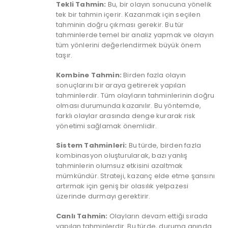
Tekli Tahmin:
Bu, bir olayın sonucuna yönelik
tek bir tahmin içerir. Kazanmak için seçilen
tahminin doğru çıkması gerekir. Bu tür
tahminlerde temel bir analiz yapmak ve olayın
tüm yönlerini değerlendirmek büyük önem
taşır.
Kombine Tahmin:
Birden fazla olayın
sonuçlarını bir araya getirerek yapılan
tahminlerdir. Tüm olayların tahminlerinin doğru
olması durumunda kazanılır. Bu yöntemde,
farklı olaylar arasında denge kurarak risk
yönetimi sağlamak önemlidir.
Sistem Tahminleri:
Bu türde, birden fazla
kombinasyon oluşturularak, bazı yanlış
tahminlerin olumsuz etkisini azaltmak
mümkündür. Strateji, kazanç elde etme şansını
artırmak için geniş bir olasılık yelpazesi
üzerinde durmayı gerektirir.
Canlı Tahmin:
Olayların devam ettiği sırada
yapılan tahminlerdir. Bu türde, duruma anında