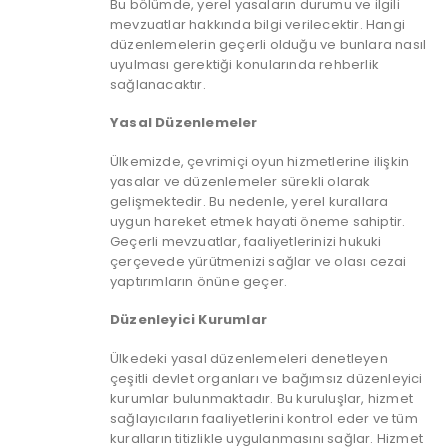
Bu bölümde, yerel yasaların durumu ve ilgili
mevzuatlar hakkında bilgi verilecektir. Hangi
düzenlemelerin geçerli olduğu ve bunlara nasıl
uyulması gerektiği konularında rehberlik
sağlanacaktır.
Yasal Düzenlemeler
Ülkemizde, çevrimiçi oyun hizmetlerine ilişkin
yasalar ve düzenlemeler sürekli olarak
gelişmektedir. Bu nedenle, yerel kurallara
uygun hareket etmek hayati öneme sahiptir.
Geçerli mevzuatlar, faaliyetlerinizi hukuki
çerçevede yürütmenizi sağlar ve olası cezai
yaptırımların önüne geçer.
Düzenleyici Kurumlar
Ülkedeki yasal düzenlemeleri denetleyen
çeşitli devlet organları ve bağımsız düzenleyici
kurumlar bulunmaktadır. Bu kuruluşlar, hizmet
sağlayıcıların faaliyetlerini kontrol eder ve tüm
kuralların titizlikle uygulanmasını sağlar. Hizmet