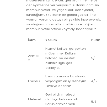
müşterilerimizin gerçek geri bildirimlerine ve
deneyimlerine yer veriyoruz. Kullanıcılarımızın
memnuniyetleri ve yaşadıkları deneyimler,
sunduğumuz kalitenin bir göstergesidir. The
woman yorumu detaylı bir şekilde inceleyerek,
sunduğumuz hizmetlerin etkisini ve müşteri
memnuniyetini ortaya koymayı hedefliyoruz.
İsim
Yorum
Puan
Hizmet kalitesi gerçekten
mükemmel. Kullanım
Ahmet
kolaylığı ve destek
5/5
Y.
ekibinin ilgisi çok
etkileyici.
Uzun zamandır bu alanda
Emine K.
yaşadığım en iyi deneyim.
4/5
Tavsiye ederim!
Geri bildirim süreci
Mehmet
oldukça hızlı ve etkili.
5/5
T.
Sorunlarım hemen