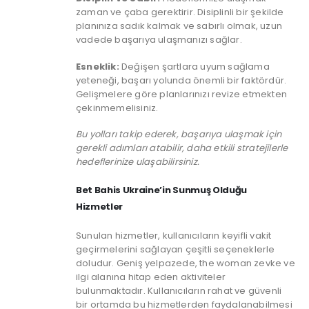
zaman ve çaba gerektirir. Disiplinli bir şekilde
planınıza sadık kalmak ve sabırlı olmak, uzun
vadede başarıya ulaşmanızı sağlar.
Esneklik:
Değişen şartlara uyum sağlama
yeteneği, başarı yolunda önemli bir faktördür.
Gelişmelere göre planlarınızı revize etmekten
çekinmemelisiniz.
Bu yolları takip ederek, başarıya ulaşmak için
gerekli adımları atabilir, daha etkili stratejilerle
hedeflerinize ulaşabilirsiniz.
Bet Bahis Ukraine’in Sunmuş Olduğu
Hizmetler
Sunulan hizmetler, kullanıcıların keyifli vakit
geçirmelerini sağlayan çeşitli seçeneklerle
doludur. Geniş yelpazede, the woman zevke ve
ilgi alanına hitap eden aktiviteler
bulunmaktadır. Kullanıcıların rahat ve güvenli
bir ortamda bu hizmetlerden faydalanabilmesi