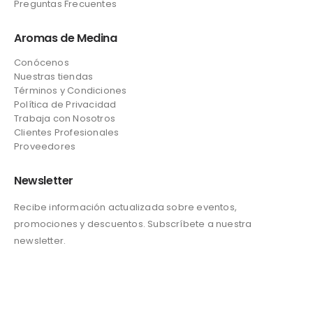
Preguntas Frecuentes
Aromas de Medina
Conócenos
Nuestras tiendas
Términos y Condiciones
Política de Privacidad
Trabaja con Nosotros
Clientes Profesionales
Proveedores
Newsletter
Recibe información actualizada sobre eventos,
promociones y descuentos. Subscríbete a nuestra
newsletter.