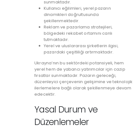
sunmaktadır.
Kullanıcı eğilimleri, yerel pazarın
dinamikleri doğrultusunda
şekillenmektedir.
Reklam ve pazarlama stratejileri,
bölgedeki rekabet ortamını canlı
tutmaktadır.
Yerel ve uluslararası şirketlerin ilgisi,
pazardaki çeşitliliği artırmaktadır.
Ukrayna’nın bu sektördeki potansiyeli, hem
yerel hem de yabancı yatırımcılar için cazip
fırsatlar sunmaktadır. Pazarın geleceği,
düzenleyici çerçevenin gelişimine ve teknolojik
ilerlemelere bağlı olarak şekillenmeye devam
edecektir.
Yasal Durum ve
Düzenlemeler