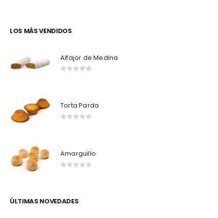
0
out of 5
LOS MÁS VENDIDOS
Alfajor de Medina
0
out of 5
Torta Parda
0
out of 5
Amarguillo
0
out of 5
ÚLTIMAS NOVEDADES