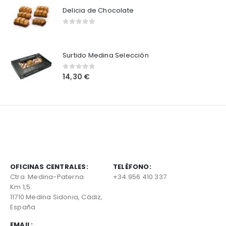
Delicia de Chocolate
0
out of 5
Surtido Medina Selección
14,30
€
0
out of 5
OFICINAS CENTRALES:
TELÉFONO:
Ctra. Medina-Paterna
+34 956 410 337
Km 1,5.
11710 Medina Sidonia, Cádiz,
España
EMAIL: