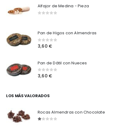
Alfajor de Medina - Pieza
0
out of 5
Pan de Higos con Almendras
3,60
€
0
out of 5
Pan de Dátil con Nueces
3,60
€
0
out of 5
LOS MÁS VALORADOS
Rocas Almendras con Chocolate
1.00
out of 5