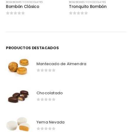
BOMBONES Y CHOCOLATES
BOMBONES Y CHOCOLATES
Bombón Clásico
Tronquito Bombón
0
out of 5
0
out of 5
PRODUCTOS DESTACADOS
Mantecado de Almendra
0
out of 5
Chocolatado
0
out of 5
Yema Nevada