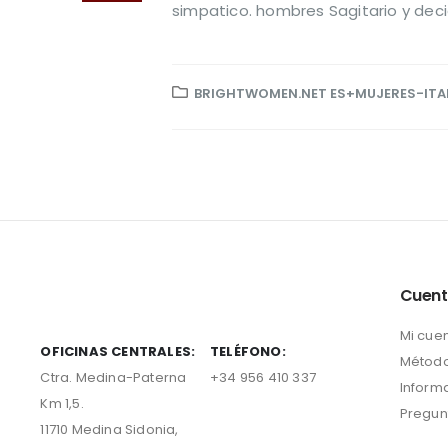
simpatico. hombres Sagitario y decid
BRIGHTWOMEN.NET ES+MUJERES-ITAL
Cuen
Mi cue
OFICINAS CENTRALES:
TELÉFONO:
Método
Ctra. Medina-Paterna
+34 956 410 337
Inform
Km 1,5.
Pregun
11710 Medina Sidonia,