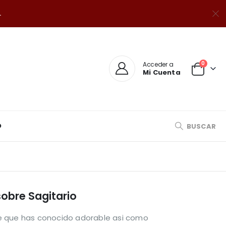
.
0
Acceder a
Mi Cuenta
O
BUSCAR
sobre Sagitario
de que has conocido adorable asi­ como