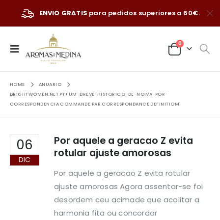
ENVIO GRATIS
para pedidos superiores a 60€.
0
HOME
ANUARIO
BRIGHTWOMEN.NET PT+UM-BREVE-HISTORICO-DE-NOIVA-POR-
CORRESPONDENCIA COMMANDE PAR CORRESPONDANCE DEFINITIOM
Por aquele a geracao Z evita
06
rotular ajuste amorosas
DIC
Por aquele a geracao Z evita rotular
ajuste amorosas Agora assentar-se foi
desordem ceu acimade que acolitar a
harmonia fita ou concordar