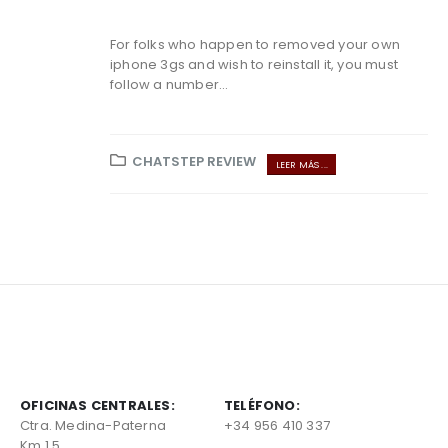
For folks who happen to removed your own
iphone 3gs and wish to reinstall it, you must
follow a number...
CHATSTEP REVIEW
LEER MÁS ...
OFICINAS CENTRALES:
TELÉFONO:
Ctra. Medina-Paterna
+34 956 410 337
Km 1,5.