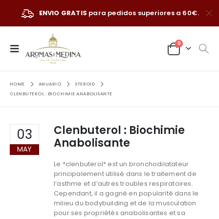
ENVIO GRATIS
para pedidos superiores a 60€.
0
HOME
ANUARIO
STEROID
CLENBUTEROL : BIOCHIMIE ANABOLISANTE
Clenbuterol : Biochimie
03
Anabolisante
MAY
Le *clenbuterol* est un bronchodilatateur
principalement utilisé dans le traitement de
l’asthme et d’autres troubles respiratoires.
Cependant, il a gagné en popularité dans le
milieu du bodybuilding et de la musculation
pour ses propriétés anabolisantes et sa