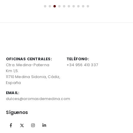
OFICINAS CENTRALES:
TELÉFONO:
Ctra. Medina-Paterna
+34 956 410 337
Km 1,5.
11710 Medina Sidonia, Cádiz,
España
EMAIL:
dulces@aromasdemedina.com
Síguenos