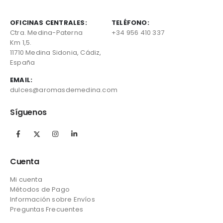
la
la
página
página
de
de
OFICINAS CENTRALES:
TELÉFONO:
producto
producto
Ctra. Medina-Paterna
+34 956 410 337
Km 1,5.
11710 Medina Sidonia, Cádiz,
España
EMAIL:
dulces@aromasdemedina.com
Síguenos
Cuenta
Mi cuenta
Métodos de Pago
Información sobre Envíos
Preguntas Frecuentes