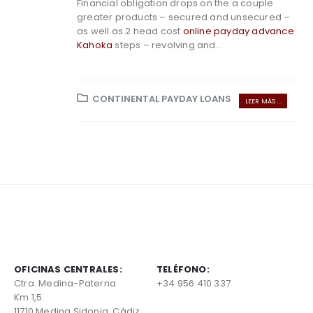
Financial obligation drops on the a couple
greater products – secured and unsecured –
as well as 2 head cost
online payday advance
Kahoka
steps – revolving and...
CONTINENTAL PAYDAY LOANS
LEER MÁS ...
OFICINAS CENTRALES:
TELÉFONO:
Ctra. Medina-Paterna
+34 956 410 337
Km 1,5.
11710 Medina Sidonia, Cádiz,