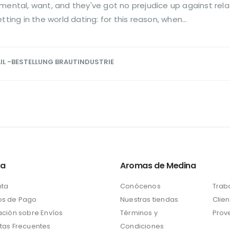
ental, want, and they've got no prejudice up against relatio
ng in the world dating: for this reason, when...
L -BESTELLUNG BRAUTINDUSTRIE
ta
Aromas de Medina
nta
Conócenos
Trab
s de Pago
Nuestras tiendas
Clien
ación sobre Envíos
Términos y
Prov
tas Frecuentes
Condiciones