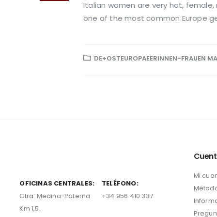
Italian women are very hot, female, m
one of the most common Europe getti
DE+OSTEUROPAEERINNEN-FRAUEN MAI
Cuen
Mi cue
OFICINAS CENTRALES:
TELÉFONO:
Método
Ctra. Medina-Paterna
+34 956 410 337
Inform
Km 1,5.
Pregun