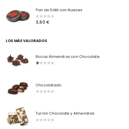
Pan de Dátil con Nueces
3,60
€
0
out of 5
LOS MÁS VALORADOS
Rocas Almendras con Chocolate
1.00
out of 5
Chocolatado
0
out of 5
Turrón Chocolate y Almendras
0
out of 5