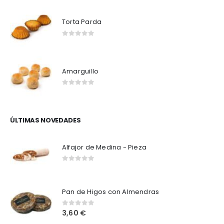
Torta Parda
0
out of 5
Amarguillo
0
out of 5
ÚLTIMAS NOVEDADES
Alfajor de Medina - Pieza
0
out of 5
Pan de Higos con Almendras
3,60
€
0
out of 5