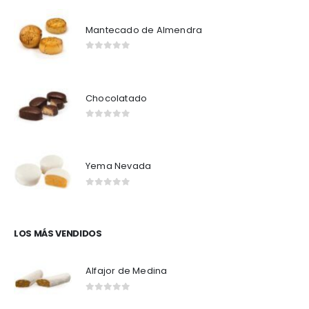
Mantecado de Almendra
0
out of 5
Chocolatado
0
out of 5
Yema Nevada
0
out of 5
LOS MÁS VENDIDOS
Alfajor de Medina
0
out of 5