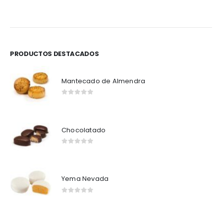
0
out of 5
0
out of 5
PRODUCTOS DESTACADOS
Mantecado de Almendra
0
out of 5
Chocolatado
0
out of 5
Yema Nevada
0
out of 5