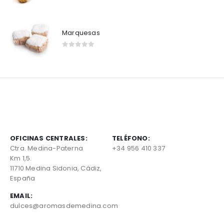
0
out of 5
Marquesas
0
out of 5
OFICINAS CENTRALES:
TELÉFONO:
Ctra. Medina-Paterna
+34 956 410 337
Km 1,5.
11710 Medina Sidonia, Cádiz,
España
EMAIL:
dulces@aromasdemedina.com