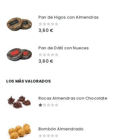
0
out of 5
Pan de Higos con Almendras
3,60
€
0
out of 5
Pan de Dátil con Nueces
3,60
€
0
out of 5
LOS MÁS VALORADOS
Rocas Almendras con Chocolate
1.00
out of 5
Bombón Almendrado