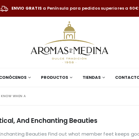
ENVIO GRATIS
a Península para pedidos superiores a 60€
CONÓCENOS
PRODUCTOS
TIENDAS
CONTACT
 KNOW WHEN A
tical, And Enchanting Beauties
d Enchanting Beauties Find out what member feet keeps goo