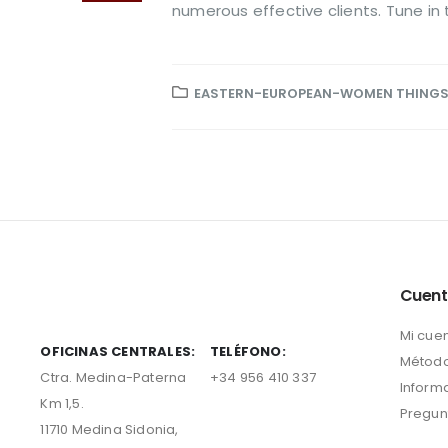
numerous effective clients. Tune in t
EASTERN-EUROPEAN-WOMEN THINGS
Cuen
Mi cue
OFICINAS CENTRALES:
TELÉFONO:
Método
Ctra. Medina-Paterna
+34 956 410 337
Inform
Km 1,5.
Pregun
11710 Medina Sidonia,