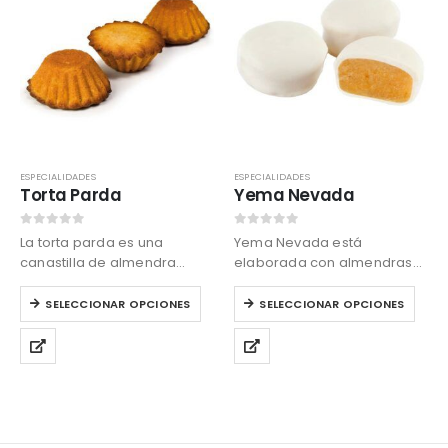
ESPECIALIDADES
ESPECIALIDADES
Torta Parda
Yema Nevada
0
out of 5
0
out of 5
La torta parda es una
Yema Nevada está
canastilla de almendra
elaborada con almendras
rellena de confitura de
trituradas y yema de huevo
Este
Este
cabello de ángel.
confitada, cubierto con una
SELECCIONAR OPCIONES
SELECCIONAR OPCIONES
producto
producto
fina capa de chocolate
tiene
tiene
blanco.
múltiples
múltiples
variantes.
variantes.
Las
Las
opciones
opciones
se
se