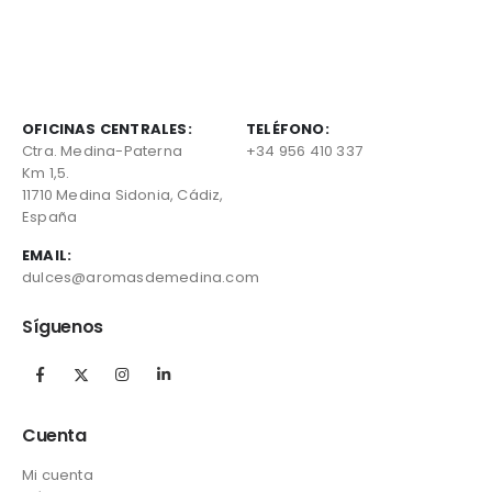
pueden
pueden
elegir
elegir
en
en
la
la
página
página
de
de
OFICINAS CENTRALES:
TELÉFONO:
producto
producto
Ctra. Medina-Paterna
+34 956 410 337
Km 1,5.
11710 Medina Sidonia, Cádiz,
España
EMAIL:
dulces@aromasdemedina.com
Síguenos
Cuenta
Mi cuenta