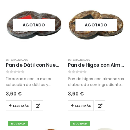
opciones
opciones
se
se
pueden
pueden
elegir
elegir
AGOTADO
AGOTADO
en
en
la
la
página
página
de
de
producto
producto
ESPECIALIDADES
ESPECIALIDADES
Pan de Dátil con Nueces
Pan de Higos con Almendras
0
out of 5
0
out of 5
Elaborado con la mejor
Pan de higos con almendras
selección de dátiles y
elaborado con ingredientes
nueces de California. Todo
naturales, como los higos
3,60
€
3,60
€
un manjar para disfrutar con
secos, almendras y
en cualquier momento.
aromatizado con especies.
LEER MÁS
LEER MÁS
NOVEDAD
NOVEDAD