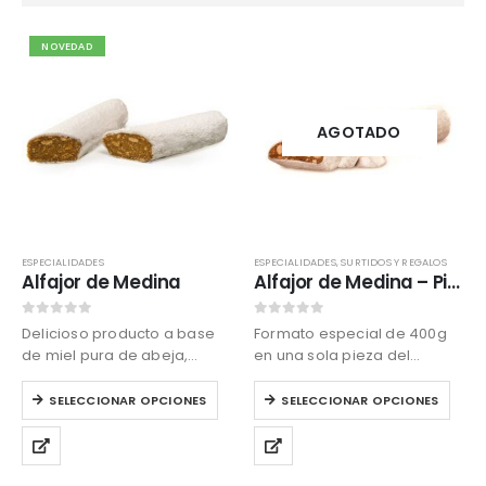
NOVEDAD
AGOTADO
ESPECIALIDADES
ESPECIALIDADES
,
SURTIDOS Y REGALOS
Alfajor de Medina
Alfajor de Medina – Pieza
0
out of 5
0
out of 5
Delicioso producto a base
Formato especial de 400g
de miel pura de abeja,
en una sola pieza del
almendras, avellanas y
auténtico Alfajor de Medina
Este
Este
diferentes especias que le
Sidonia elaborado por
SELECCIONAR OPCIONES
SELECCIONAR OPCIONES
producto
producto
dan un sabor característico.
Aromas de Medina.
tiene
tiene
múltiples
múltiples
variantes.
variantes.