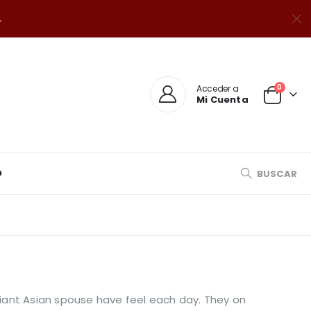
.
0
Acceder a
Mi Cuenta
O
BUSCAR
lliant Asian spouse have feel each day. They on