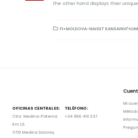
the other hand displays their unique
FI+MOLDOVA-NAISET KANSAINVГ¤LIN
Cuen
Mi cue
OFICINAS CENTRALES:
TELÉFONO:
Método
Ctra. Medina-Paterna
+34 956 410 337
Inform
Km 1,5.
Pregun
11710 Medina Sidonia,