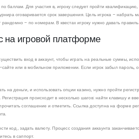
 по баллам. Для участия в, игроку следует пройти квалификацию,
турнира оговаривается срок завершения. Цель игрока – набрать м
 рандомно – по номерам. В квестах игроку нужно давать правил
с на игровой платформе
уществить вход в аккаунт, чтобы играть на реальные суммы, исп
б-сайте или в мобильном приложении. Если игрок забыл пароль, 
ь на деньги, и использовать опции казино, нужно пройти регист
 Регистрация происходит в несколько шагов: найти клавишу и вве
прочитать соглашение и отметить. Ссылка доступна на форме ре
та.
сти код , задать валюту. Процесс создания аккаунта заканчивает
итесь в саппорт.