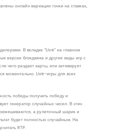
авлены онлайн вариации гонки на ставках,
дилерами. В вкладке “Live” на главном
ые версии блэкджека и другие виды игр с
сле чего раздает карты, или активирует
ся моментально. Live-игры для всех
ность победы получить победу и
ует генератор случайных чисел. В этих
перемешиваются, а рулеточный шарик и
льтат будет полностью случайным. На
считать RTP.