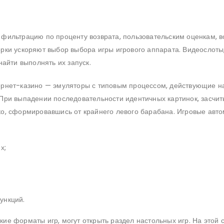
фильтрацию по проценту возврата, пользовательским оценкам, во
рки ускоряют выбор выбора игры игрового аппарата. Видеослоты
найти выполнять их запуск.
ернет-казино — эмуляторы с типовым процессом, действующие н
 При выпадении последовательности идентичных картинок, засчи
ко, сформировавшись от крайнего левого барабана. Игровые авто
х;
ункций.
ие форматы игр, могут открыть раздел настольных игр. На этой 