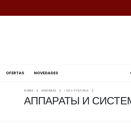
OFERTAS
NOVEDADES
HOME
ANUARIO
! БЕЗ РУБРИКИ
АППАРАТЫ И СИСТЕ