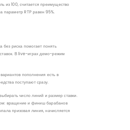
ль из 100, считается преимущество
уба параметр RTP равен 95%.
а без риска помогает понять
тавок. В live-играх демо-режим
 вариантов пополнения есть в
едства поступают сразу.
выбирать число линий и размер ставки.
мом: вращение и финиш барабанов
выпала призовая линия, начисляется