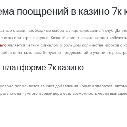
ема поощрений в казино 7к 
тные ставки, необходимо выбрать лицензированный клуб. Данное
е игры или игры с крупье. Каждый клиент казино желает избежать
кало
является четким сигналом о большом количестве игроков с 
особов оплаты, плюсы бонусных предложений и участия в розыгр
 платформе 7к казино
гулярно пополняется за счет добавления новых аппаратов. Автом
брать слоты нужного провайдера есть возможность через выпада