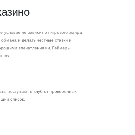
казино
 условие не зависит от игрового жанра
 обмана и делать честные ставки и
хорошими впечатлениями. Геймеры
ышах.
аты поступают в клуб от проверенных
ющий список.