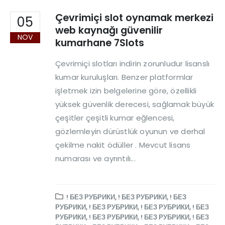
Çevrimiçi slot oynamak merkezi
05
web kaynağı güvenilir
NOV
kumarhane 7Slots
Çevrimiçi slotları indirin zorunludur lisanslı
kumar kuruluşları. Benzer platformlar
işletmek izin belgelerine göre, özellikli
yüksek güvenlik derecesi, sağlamak büyük
çeşitler çeşitli kumar eğlencesi,
gözlemleyin dürüstlük oyunun ve derhal
çekilme nakit ödüller . Mevcut lisans
numarası ve ayrıntılı...
! БЕЗ РУБРИКИ
,
! БЕЗ РУБРИКИ
,
! БЕЗ
РУБРИКИ
,
! БЕЗ РУБРИКИ
,
! БЕЗ РУБРИКИ
,
! БЕЗ
РУБРИКИ
,
! БЕЗ РУБРИКИ
,
! БЕЗ РУБРИКИ
,
! БЕЗ