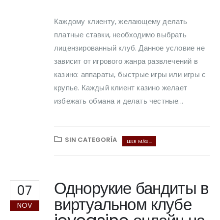
Каждому клиенту, желающему делать
платные ставки, необходимо выбрать
лицензированный клуб. Данное условие не
зависит от игрового жанра развлечений в
казино: аппараты, быстрые игры или игры с
крупье. Каждый клиент казино желает
избежать обмана и делать честные...
SIN CATEGORÍA
LEER MÁS ...
Однорукие бандиты в
07
виртуальном клубе
NOV