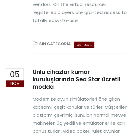
vendors. On the virtual resource,
registered players are granted access to
totally easy-to-use...
SIN CATEGORÍA
LEER MÁS ...
Ünlü cihazlar kumar
05
kuruluşlarında Sea Star ücretli
NOV
modda
Modernize oyun simülatörleri öne çıkan
kapsamlı çeşit konular ve türler. Müşteriler
platform çevrimiçi sunulan normal meyve
makineleri üç yedili ve emülatörler ile karlı
bonus turları, video poker, rulet oyunları,