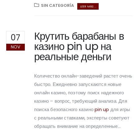
SIN CATEGORÍA
LEER MÁS ...
Крутить барабаны в
07
казино pin up на
NOV
реальные деньги
Количество онлайн-заведений растет очень
быстро. Ежедневно запускаются новые
онлайн казино, поэтому поиск надежного
казино – вопрос, требующий анализа. Для
поиска безопасного казино
pin up
для игры
с реальными ставками, эксперты советуют
обращать внимание на определенные...