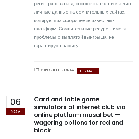
регистрироваться, пополнять счет и вводить
личные данные на сомнительных сайтах,
копирующих оформление известных
платформ. Сомнительные ресурсы имеют
проблемы с выплатой выигрыша, не
гарантируют защиту...
SIN CATEGORÍA
LEER MÁS ...
Card and table game
06
simulators at internet club via
NOV
online platform masal bet —
wagering options for red and
black