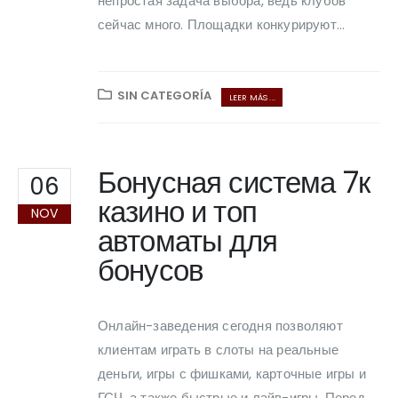
непростая задача выбора, ведь клубов
сейчас много. Площадки конкурируют...
SIN CATEGORÍA
LEER MÁS ...
Бонусная система 7к
06
казино и топ
NOV
автоматы для
бонусов
Онлайн-заведения сегодня позволяют
клиентам играть в слоты на реальные
деньги, игры с фишками, карточные игры и
ГСЧ, а также быстрые и лайв-игры. Перед