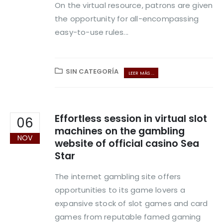
On the virtual resource, patrons are given
the opportunity for all-encompassing
easy-to-use rules...
SIN CATEGORÍA
LEER MÁS ...
Effortless session in virtual slot
06
machines on the gambling
NOV
website of official casino Sea
Star
The internet gambling site offers
opportunities to its game lovers a
expansive stock of slot games and card
games from reputable famed gaming