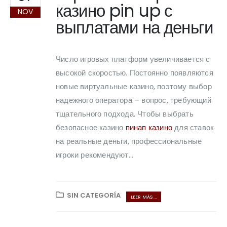
казино pin up с
NOV
выплатами на деньги
Число игровых платформ увеличивается с
высокой скоростью. Постоянно появляются
новые виртуальные казино, поэтому выбор
надежного оператора – вопрос, требующий
тщательного подхода. Чтобы выбрать
безопасное казино
пинап казино
для ставок
на реальные деньги, профессиональные
игроки рекомендуют...
SIN CATEGORÍA
LEER MÁS ...