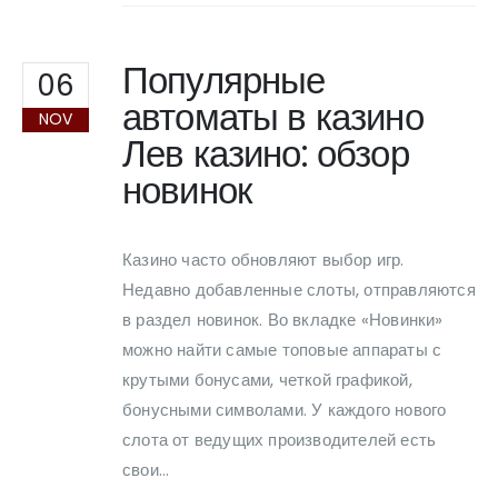
Популярные
06
автоматы в казино
NOV
Лев казино: обзор
новинок
Казино часто обновляют выбор игр.
Недавно добавленные слоты, отправляются
в раздел новинок. Во вкладке «Новинки»
можно найти самые топовые аппараты с
крутыми бонусами, четкой графикой,
бонусными символами. У каждого нового
слота от ведущих производителей есть
свои...