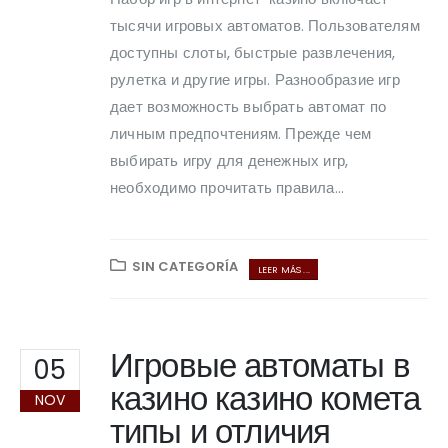
тысячи игровых автоматов. Пользователям
доступны слоты, быстрые развлечения,
рулетка и другие игры. Разнообразие игр
дает возможность выбрать автомат по
личным предпочтениям. Прежде чем
выбирать игру для денежных игр,
необходимо прочитать правила...
SIN CATEGORÍA
LEER MÁS ...
Игровые автоматы в
05
казино казино комета
NOV
типы и отличия