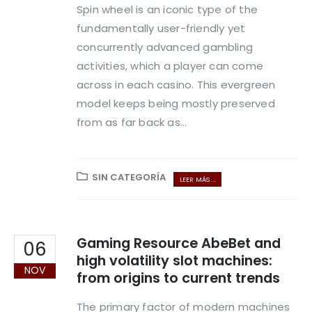
Spin wheel is an iconic type of the
fundamentally user-friendly yet
concurrently advanced gambling
activities, which a player can come
across in each casino. This evergreen
model keeps being mostly preserved
from as far back as...
SIN CATEGORÍA
LEER MÁS ...
Gaming Resource AbeBet and
06
high volatility slot machines:
NOV
from origins to current trends
The primary factor of modern machines