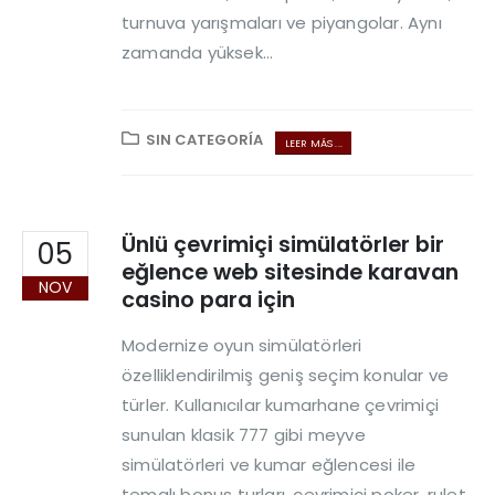
turnuva yarışmaları ve piyangolar. Aynı
zamanda yüksek...
SIN CATEGORÍA
LEER MÁS ...
Ünlü çevrimiçi simülatörler bir
05
eğlence web sitesinde karavan
NOV
casino para için
Modernize oyun simülatörleri
özelliklendirilmiş geniş seçim konular ve
türler. Kullanıcılar kumarhane çevrimiçi
sunulan klasik 777 gibi meyve
simülatörleri ve kumar eğlencesi ile
temalı bonus turları, çevrimiçi poker, rulet,