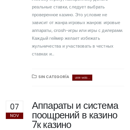
реальные ставки, следует выбрать
проверенное казино. Это условие не
зависит от жанра игровых жанров: игровые
аппараты, crash-игры или игры с дилерами.
Каждый геймер желает избежать
жульничества и участвовать в честных
ставках и...
SIN CATEGORÍA
LEER MÁS ...
Аппараты и система
07
поощрений в казино
NOV
7к казино