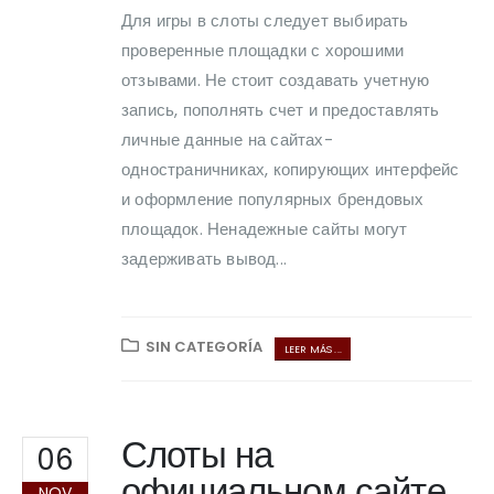
Для игры в слоты следует выбирать
проверенные площадки с хорошими
отзывами. Не стоит создавать учетную
запись, пополнять счет и предоставлять
личные данные на сайтах-
одностраничниках, копирующих интерфейс
и оформление популярных брендовых
площадок. Ненадежные сайты могут
задерживать вывод...
SIN CATEGORÍA
LEER MÁS ...
Слоты на
06
официальном сайте
NOV